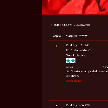
»
Start
»
Finanse
»
Ubezpieczenia
Pozycja
Statystyki WWW
1
Ranking: 321 241
Ilość odwiedzin: 0
Nota końcowa:
Adres www
http://spartangroup.pl/odszkodowani
oc-sprawcy
Nasza ocena: 1
2
Ranking: 206 270