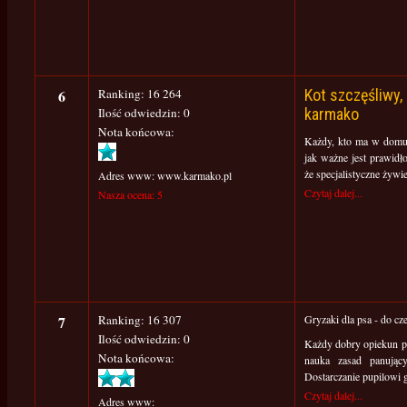
6
Ranking: 16 264
Kot szczęśliwy, 
Ilość odwiedzin: 0
karmako
Nota końcowa:
Każdy, kto ma w domu 
jak ważne jest prawidło
że specjalistyczne żywie
Adres www: www.karmako.pl
Czytaj dalej...
Nasza ocena: 5
7
Ranking: 16 307
Gryzaki dla psa - do cze
Ilość odwiedzin: 0
Każdy dobry opiekun ps
Nota końcowa:
nauka zasad panując
Dostarczanie pupilowi
Czytaj dalej...
Adres www: