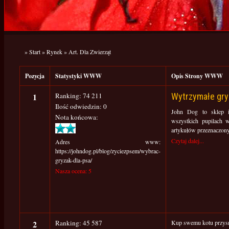
»
Start
»
Rynek
»
Art. Dla Zwierząt
Pozycja
Statystyki WWW
Opis Strony WWW
1
Ranking: 74 211
Wytrzymałe gryz
Ilość odwiedzin: 0
John Dog to sklep i
Nota końcowa:
wszystkich pupilach
artykułów przeznaczonyc
Czytaj dalej...
Adres www:
https://johndog.pl/blog/zyciezpsem/wybrac-
gryzak-dla-psa/
Nasza ocena: 5
2
Ranking: 45 587
Kup swemu kotu przys