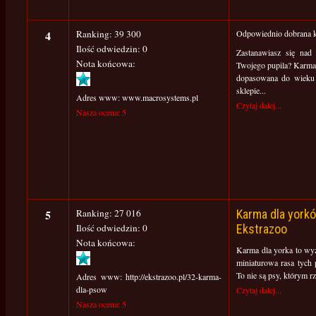
4
Ranking: 39 300
Odpowiednio dobrana k
Ilość odwiedzin: 0
Zastanawiasz się nad
Nota końcowa:
Twojego pupila? Karma
dopasowana do wieku 
sklepie...
Adres www: www.macrosystems.pl
Czytaj dalej...
Nasza ocena: 5
5
Ranking: 27 016
Karma dla york
Ilość odwiedzin: 0
Ekstrazoo
Nota końcowa:
Karma dla yorka to wyz
miniaturowa rasa tych 
To nie są psy, którym rz
Adres www: http://ekstrazoo.pl/32-karma-
dla-psow
Czytaj dalej...
Nasza ocena: 5