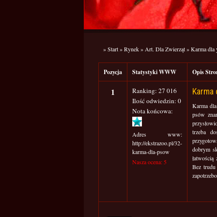
»
Start
»
Rynek
»
Art. Dla Zwierząt
»
Karma dla 
Pozycja
Statystyki WWW
Opis St
1
Ranking: 27 016
Karma 
Ilość odwiedzin: 0
Karma dla 
Nota końcowa:
psów znan
przysłowio
trzeba do
Adres www:
przygotow
http://ekstrazoo.pl/32-
dobrym sk
karma-dla-psow
łatwością
Nasza ocena: 5
Bez trudu
zapotrzebo