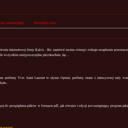
pis zawiera błędy
Modyfikuj wpis
tronie internetowej firmy Kalvis - Bis zamówić można różnego rodzaju urządzenia przeznac
de wszystkim energooszczędne piecokuchnie, łąc...
nane perfumy Yves Saint Laurent to słynne Opium, perfumy znane z intensywnej nuty wani
Jedn...
cej do przeglądania plików w formacie pdf, jak również i edycji jest następujący program jak
od eurostal