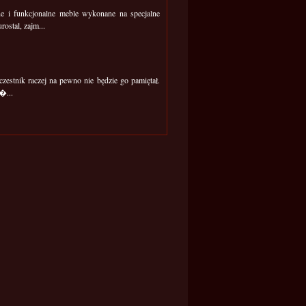
ne i funkcjonalne meble wykonane na specjalne
ostal, zajm...
zestnik raczej na pewno nie będzie go pamiętał.
�...