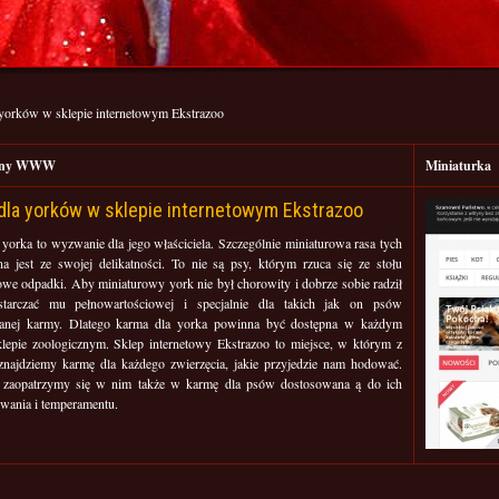
yorków w sklepie internetowym Ekstrazoo
rony WWW
Miniaturka
dla yorków w sklepie internetowym Ekstrazoo
yorka to wyzwanie dla jego właściciela. Szczególnie miniaturowa rasa tych
a jest ze swojej delikatności. To nie są psy, którym rzuca się ze stołu
we odpadki. Aby miniaturowy york nie był chorowity i dobrze sobie radził
starczać mu pełnowartościowej i specjalnie dla takich jak on psów
anej karmy. Dlatego karma dla yorka powinna być dostępna w każdym
lepie zoologicznym. Sklep internetowy Ekstrazoo to miejsce, w którym z
 znajdziemy karmę dla każdego zwierzęcia, jakie przyjedzie nam hodować.
 zaopatrzymy się w nim także w karmę dla psów dostosowana ą do ich
wania i temperamentu.