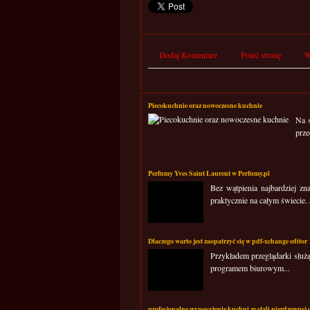
Dodaj Komentarz
Poleć stronę
W
Piecokuchnie oraz nowoczesne kuchnie
Na s
prze
Perfumy Yves Saint Laurent w Perfumy.pl
Bez wątpienia najbardziej z
praktycznie na całym świecie. 
Dlaczego warto jest zaopatrzyć się w pdf-xchange editor
Przykładem przeglądarki służą
programem biurowym...
profesjonalne wyposażenie kuchni ze stali nierdzewnej 