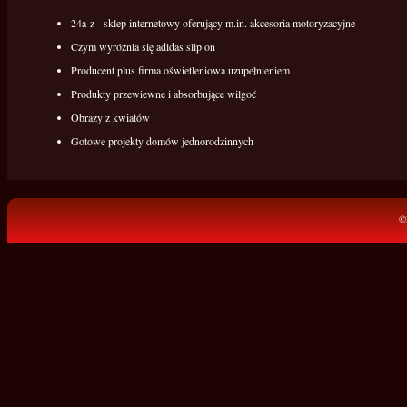
24a-z - sklep internetowy oferujący m.in. akcesoria motoryzacyjne
Czym wyróżnia się adidas slip on
Producent plus firma oświetleniowa uzupełnieniem
Produkty przewiewne i absorbujące wilgoć
Obrazy z kwiatów
Gotowe projekty domów jednorodzinnych
©