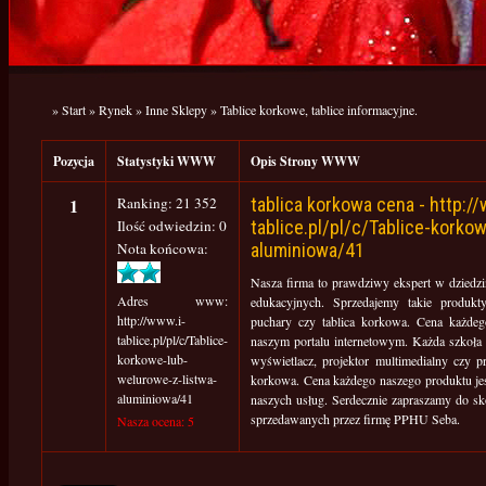
»
Start
»
Rynek
»
Inne Sklepy
»
Tablice korkowe, tablice informacyjne.
Pozycja
Statystyki WWW
Opis Strony WWW
1
Ranking: 21 352
tablica korkowa cena - http://
Ilość odwiedzin: 0
tablice.pl/pl/c/Tablice-korko
Nota końcowa:
aluminiowa/41
Nasza firma to prawdziwy ekspert w dziedzi
Adres www:
edukacyjnych. Sprzedajemy takie produkty
http://www.i-
puchary czy tablica korkowa. Cena każde
tablice.pl/pl/c/Tablice-
naszym portalu internetowym. Każda szkoła 
korkowe-lub-
wyświetlacz, projektor multimedialny czy p
welurowe-z-listwa-
korkowa. Cena każdego naszego produktu jest
aluminiowa/41
naszych usług. Serdecznie zapraszamy do sk
sprzedawanych przez firmę PPHU Seba.
Nasza ocena: 5