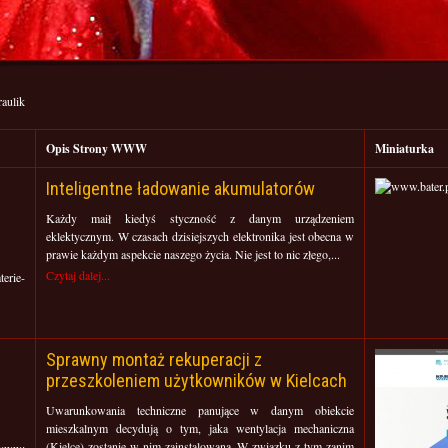
aulik
Opis Strony WWW
Miniaturka
Inteligentne ładowanie akumulatorów
Każdy maił kiedyś styczność z danym urządzeniem
eklektycznym. W czasach dzisiejszych elektronika jest obecna w
prawie każdym aspekcie naszego życia. Nie jest to nic złego,...
Czytaj dalej...
erie-
Sprawny montaż rekuperacji z
przeszkoleniem użytkowników w Kielcach
Uwarunkowania techniczne panujące w danym obiekcie
mieszkalnym decydują o tym, jaka wentylacja mechaniczna
(Kielce) zostanie w nim zainstalowana. W związku z tym zanim