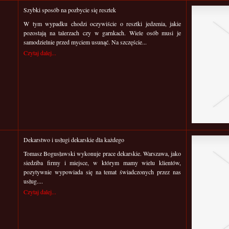
Szybki sposób na pozbycie się resztek
W tym wypadku chodzi oczywiście o resztki jedzenia, jakie
pozostają na talerzach czy w garnkach. Wiele osób musi je
samodzielnie przed myciem usunąć. Na szczęście...
Czytaj dalej...
Dekarstwo i usługi dekarskie dla każdego
Tomasz Bogusławski wykonuje prace dekarskie. Warszawa, jako
siedziba firmy i miejsce, w którym mamy wielu klientów,
pozytywnie wypowiada się na temat świadczonych przez nas
usług....
Czytaj dalej...