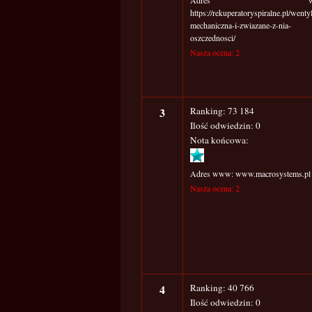
Adres ww
https://rekuperatoryspiralne.pl/wentyl
mechaniczna-i-zwiazane-z-nia-
oszczednosci/
Nasza ocena: 2
3
Ranking: 73 184
Ilość odwiedzin: 0
Nota końcowa:
Adres www: www.macrosystems.pl
Nasza ocena: 2
4
Ranking: 40 766
Ilość odwiedzin: 0