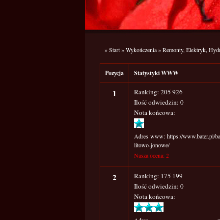
»
Start
»
Wykończenia
»
Remonty, Elektryk, Hydr
Pozycja
Statystyki WWW
1
Ranking: 205 926
Ilość odwiedzin: 0
Nota końcowa:
Adres www: https://www.bater.pl/bat
litowo-jonowe/
Nasza ocena: 2
2
Ranking: 175 199
Ilość odwiedzin: 0
Nota końcowa: