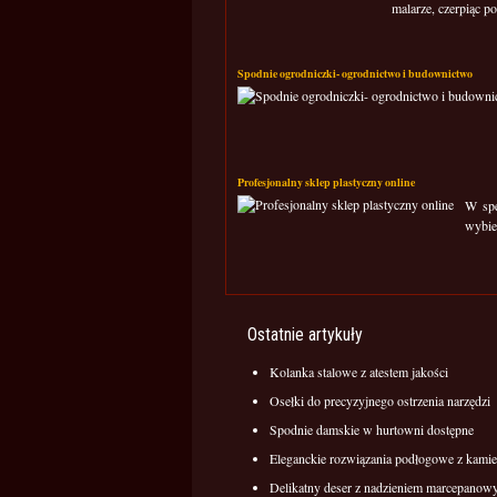
malarze, czerpiąc po
Spodnie ogrodniczki- ogrodnictwo i budownictwo
Profesjonalny sklep plastyczny online
W spe
wybier
Ostatnie artykuły
Kolanka stalowe z atestem jakości
Osełki do precyzyjnego ostrzenia narzędzi
Spodnie damskie w hurtowni dostępne
Eleganckie rozwiązania podłogowe z kamie
Delikatny deser z nadzieniem marcepano