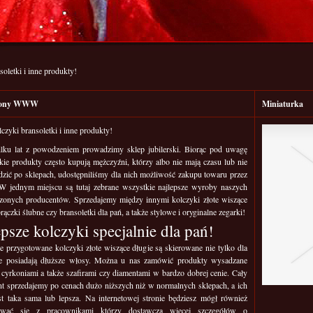
oletki i inne produkty!
trony WWW
Miniaturka
czyki bransoletki i inne produkty!
ilku lat z powodzeniem prowadzimy sklep jubilerski. Biorąc pod uwagę
takie produkty często kupują mężczyźni, którzy albo nie mają czasu lub nie
dzić po sklepach, udostępniliśmy dla nich możliwość zakupu towaru przez
. W jednym miejscu są tutaj zebrane wszystkie najlepsze wyroby naszych
zonych producentów. Sprzedajemy między innymi kolczyki złote wiszące
brączki ślubne czy bransoletki dla pań, a także stylowe i oryginalne zegarki!
epsze kolczyki specjalnie dla pań!
 przygotowane kolczyki złote wiszące długie są skierowane nie tylko dla
re posiadają dłuższe włosy. Można u nas zamówić produkty wysadzane
cyrkoniami a także szafirami czy diamentami w bardzo dobrej cenie. Cały
t sprzedajemy po cenach dużo niższych niż w normalnych sklepach, a ich
st taka sama lub lepsza. Na internetowej stronie będziesz mógł również
tować się z pracownikami którzy dostawczą więcej szczegółów o