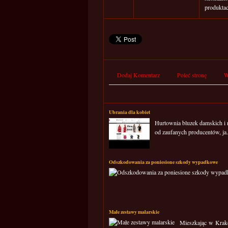
produkta
Dodaj Komentarz
Poleć stronę
W
Ubrania dla kobiet
Hurtownia bluzek damskich i 
od zaufanych producentów, ja.
Odszkodowania za poniesione szkody wypadkowe
Małe zestawy malarskie
Mieszkając w Krakow