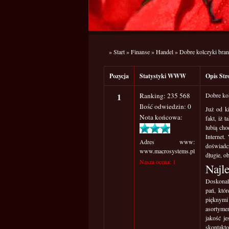
»
Start
»
Finanse
»
Handel
»
Dobre kolczyki brans
Pozycja
Statystyki WWW
Opis S
1
Ranking: 235 568
Dobre kol
Ilość odwiedzin: 0
Już od k
Nota końcowa:
fakt, iż 
lubią cho
Internet
Adres www:
doświadc
www.macrosystems.pl
długie, o
Nasza ocena: 1
Najl
Doskonale
pań, któ
pięknymi 
asortymen
jakość je
skontak