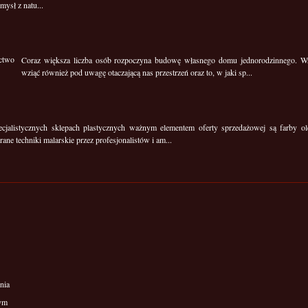
mysł z natu...
Coraz większa liczba osób rozpoczyna budowę własnego domu jednorodzinnego. 
wziąć również pod uwagę otaczającą nas przestrzeń oraz to, w jaki sp...
cjalistycznych sklepach plastycznych ważnym elementem oferty sprzedażowej są farby ole
ane techniki malarskie przez profesjonalistów i am...
nia
wym