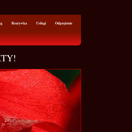
ng
Rozrywka
Usługi
Odprężenie
KTY!