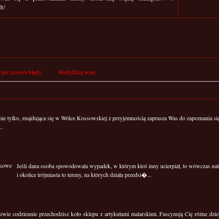
ch!
pis zawiera błędy
Modyfikuj wpis
nie tylko, znajdująca się w Wólce Kossowskiej z przyjemnością zaprasza Was do zapoznania 
..
Jeśli dana osoba spowodowała wypadek, w którym ktoś inny ucierpiał, to wówczas nal
i okolice trójmiasta to tereny, na których działa przedsi�...
ie codziennie przechodzisz koło sklepu z artykułami malarskimi. Fascynują Cię różne dzieła