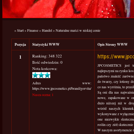
»
Start
»
Finanse
»
Handel
»
Naturalne maści w niskiej cenie
Pozycja
Statystyki WWW
Opis Strony WWW
1
Ranking: 348 322
https://www.jpc
Ilość odwiedzin: 0
JPCOSMETICS jest to
Nota końcowa:
najlepszymi na rynku ko
państwo znaleźć zarówn
do twarzy, czy lotiony do
Adres www:
co nas wyróżnia, to prze
https://www.jpcosmetics.pl/brand/gorvita/
Są oni dla nas najważnie
Nasza ocena: 1
nowe, zapakowane w or
dużo niższej niż w drog
wśród naszych klientek
wykonywane z wyłącznie 
one niezwykle skuteczn
roślin czy ziół skuteczni
W naszym asortymencie mo