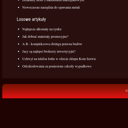
Nowoczesne narzędzia do spawania metali
Losowe artykuły
Najlepsze alkomaty na rynku
Jak dobrać materiały promocyjne?
A B - kompleksowa obsługa prawna budów
Jacy są najlepsi brokerzy inwestycyjni?
Uchwyt na telefon Iottie w ofercie sklepu Kom Serwis
Odszkodowania za poniesione szkody wypadkowe
©