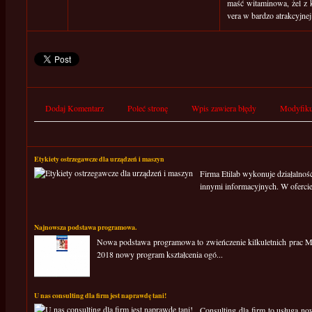
maść witaminowa, żel z 
vera w bardzo atrakcyjnej 
Dodaj Komentarz
Poleć stronę
Wpis zawiera błędy
Modyfiku
Etykiety ostrzegawcze dla urządzeń i maszyn
Firma Etilab wykonuje działalność
innymi informacyjnych. W ofercie
Najnowsza podstawa programowa.
Nowa podstawa programowa to zwieńczenie kilkuletnich prac M
2018 nowy program kształcenia ogó...
U nas consulting dla firm jest naprawdę tani!
Consulting dla firm to usługa n