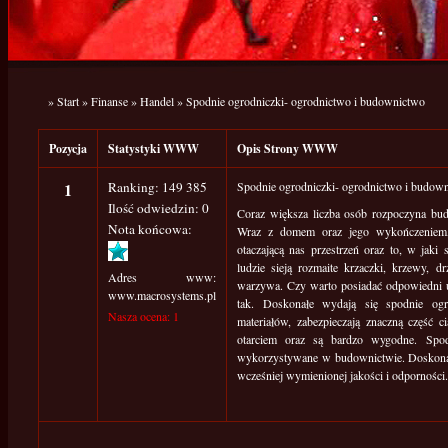
»
Start
»
Finanse
»
Handel
»
Spodnie ogrodniczki- ogrodnictwo i budownictwo
Pozycja
Statystyki WWW
Opis Strony WWW
1
Ranking: 149 385
Spodnie ogrodniczki- ogrodnictwo i budow
Ilość odwiedzin: 0
Coraz większa liczba osób rozpoczyna bu
Nota końcowa:
Wraz z domem oraz jego wykończeniem
otaczającą nas przestrzeń oraz to, w jaki
ludzie sieją rozmaite krzaczki, krzewy, 
Adres www:
warzywa. Czy warto posiadać odpowiedni u
www.macrosystems.pl
tak. Doskonałe wydają się spodnie og
Nasza ocena: 1
materiałów, zabezpieczają znaczną część c
otarciem oraz są bardzo wygodne. Spod
wykorzystywane w budownictwie. Doskonale 
wcześniej wymienionej jakości i odporności.