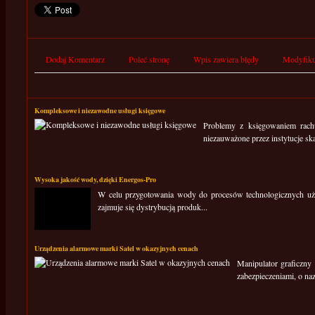
Dodaj Komentarz
Poleć stronę
Wpis zawiera błędy
Modyfiku
Kompleksowe i niezawodne usługi księgowe
Problemy z księgowaniem rach
niezauważone przez instytucje sk
Wysoka jakość wody, dzięki Energos-Pro
W celu przygotowania wody do procesów technologicznych używ
zajmuje się dystrybucją produk...
Urządzenia alarmowe marki Satel w okazyjnych cenach
Manipulator graficzny
zabezpieczeniami, o na