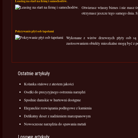
Leasing na start na firmę i samochodów.
Otwierasz własny biznes i nie masz śr
otrzymasz jeszcze tego samego dnia. S
Pokrywanie płyt osb tapetami
Wykonane z wirów drzewnych płyty osb są o
zastosowaniem obiekty mieszkalne mogą być z 
Ostatnie artykuły
Kolanka stalowe z atestem jakości
Osełki do precyzyjnego ostrzenia narzędzi
Spodnie damskie w hurtowni dostępne
Eleganckie rozwiązania podłogowe z kamienia
Delikatny deser z nadzieniem marcepanowym
Nowoczesne narzędzia do spawania metali
Losowe artykuły