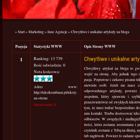
»
Start
»
Marketing
»
Inne Agencje
»
Chwytliwe i unikalne artykuły na bloga
Pozycja
Statystyki WWW
Opis Strony WWW
1
Ranking: 13 739
Chwytliwe i unikalne arty
Ilość odwiedzin: 0
Chwytliwy artykuł na bloga to gw
Nota końcowa:
wejść na stronę. Aby jednak tego d
pasja. Poprawne i ciekawe pisanie te
niewielu osób. Jeżeli nie masz c
Adres www:
odpowiedniego artykuły, powierz
http://tekstkombinat.pl/teksty-
zespołem, który sprawnie i szyb
na-strone
przeciwieństwie od zwykłych tekstów
Nasza ocena: 8
tym, że musi trafiać bezpośrednio d
nim kontakt. Trzeba dostosować tek
odbiorców. W zwięzłych i niedługic
treści, która zostania zrozumiana i
czytelnik zostanie z Tobą na dłużej,
lub nagłówek. Powierz to zadanie spe