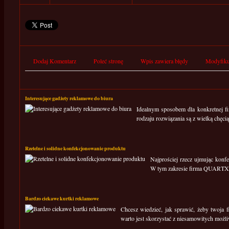
Dodaj Komentarz
Poleć stronę
Wpis zawiera błędy
Modyfiku
Interesujące gadżety reklamowe do biura
Idealnym sposobem dla konkretnej fi
rodzaju rozwiązania są z wielką chęci
Rzetelne i solidne konfekcjonowanie produktu
Najprościej rzecz ujmując konf
W tym zakresie firma QUARTX S.
Bardzo ciekawe kurtki reklamowe
Chcesz wiedzieć, jak sprawić, żeby twoja f
warto jest skorzystać z niesamowitych możl