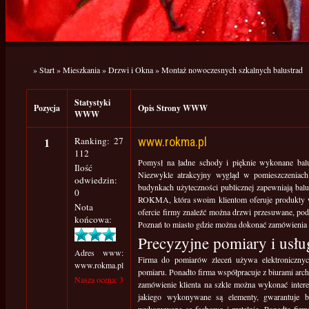
»
Start
»
Mieszkania
»
Drzwi i Okna
»
Montaż nowoczesnych szkalnych balustrad
Statystyki
Pozycja
Opis Strony WWW
WWW
1
Ranking: 27
www.rokma.pl
112
Pomysł na ładne schody i pięknie wykonane bal
Ilość
Niezwykle atrakcyjny wygląd w pomieszczeniach
odwiedzin:
budynkach użyteczności publicznej zapewniają balu
0
ROKMA, która swoim klientom oferuje produkty w
Nota
ofercie firmy znaleźć można drzwi przesuwane, pode
końcowa:
Poznań to miasto gdzie można dokonać zamówienia
Precyzyjne pomiary i usłu
Adres www:
Firma do pomiarów zleceń używa elektroniczny
www.rokma.pl
pomiaru. Ponadto firma współpracuje z biurami arch
Nasza ocena: 3
zamówienie klienta na szkle można wykonać intere
jakiego wykonywane są elementy, gwarantuje b