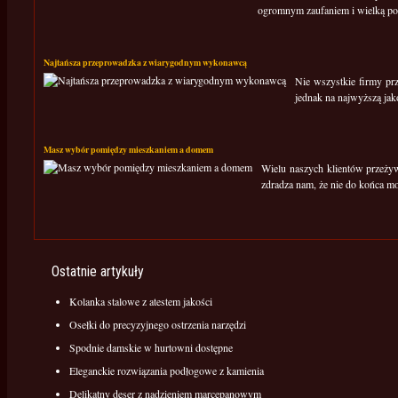
ogromnym zaufaniem i wielką popu
Najtańsza przeprowadzka z wiarygodnym wykonawcą
Nie wszystkie firmy pr
jednak na najwyższą jako
Masz wybór pomiędzy mieszkaniem a domem
Wielu naszych klientów przeżyw
zdradza nam, że nie do końca m
Ostatnie artykuły
Kolanka stalowe z atestem jakości
Osełki do precyzyjnego ostrzenia narzędzi
Spodnie damskie w hurtowni dostępne
Eleganckie rozwiązania podłogowe z kamienia
Delikatny deser z nadzieniem marcepanowym