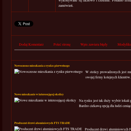
wykonywane są fachowo i rzetelnie. Ponadto firm
zamówień.
Dodaj Komentarz
Poleć stronę
Wpis zawiera błędy
Modyfiku
Nowoczesne mieszkania z rynku pierwotnego
W stolicy prowadzonych jest mn
swojej firmy kolejnych klientów
Nowe mieszkanie w interesującej okolicy
Na rynku jest tak duży wybór lokali
Bardzo ciekawą opcją dla ludzi cenią
Producent drzwi aluminiowych FTS TRADE
Producent drzwi aluminiowych F