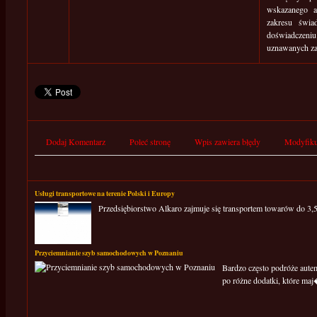
wskazanego a
zakresu świa
doświadczeni
uznawanych za
Dodaj Komentarz
Poleć stronę
Wpis zawiera błędy
Modyfiku
Usługi transportowe na terenie Polski i Europy
Przedsiębiorstwo Alkaro zajmuje się transportem towarów do 3,5 t
Przyciemnianie szyb samochodowych w Poznaniu
Bardzo często podróże autem
po różne dodatki, które maj