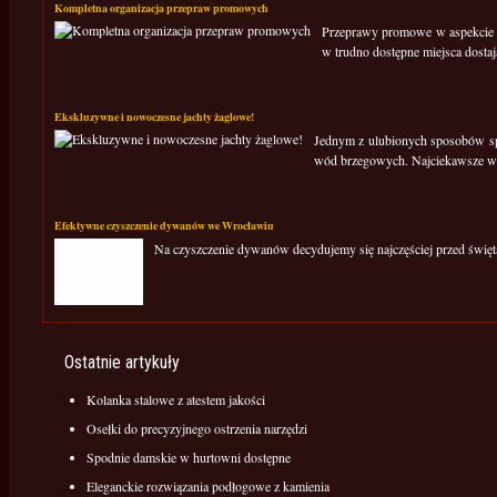
Kompletna organizacja przepraw promowych
Przeprawy promowe w aspekcie mo
w trudno dostępne miejsca dostają
Ekskluzywne i nowoczesne jachty żaglowe!
Jednym z ulubionych sposobów spę
wód brzegowych. Najciekawsze wi
Efektywne czyszczenie dywanów we Wrocławiu
Na czyszczenie dywanów decydujemy się najczęściej przed świętam
Ostatnie artykuły
Kolanka stalowe z atestem jakości
Osełki do precyzyjnego ostrzenia narzędzi
Spodnie damskie w hurtowni dostępne
Eleganckie rozwiązania podłogowe z kamienia