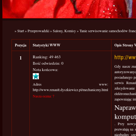
»
Start
»
Przeprowadzki
»
Salony, Komisy
»
Tanie serwisowanie samochodów franc
Pozycja
Statystyki WWW
Opis Stron
1
Ranking: 49 463
http://ww
Ilość odwiedzin: 0
Gdy nasze znaj
Nota końcowa:
autoryzowan
posiadanego pa
serwis Renau
Adres www:
zdecydowanie
http://www.renault.dyszkiewicz.pl/mechaniczny.html
elektromechan
Nasza ocena: 7
zapewniając im
Napraw
komput
. Przy nowy
pozwalają na s
niezbędny spr