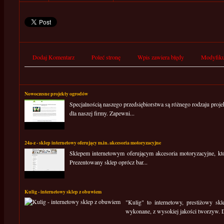
Dodaj Komentarz
Poleć stronę
Wpis zawiera błędy
Modyfiku
Nowoczesne projekty ogrodów
Specjalnością naszego przedsiębiorstwa są różnego rodzaju pr
dla naszej firmy. Zapewni...
24a-z - sklep internetowy oferujący m.in. akcesoria motoryzacyjne
Sklepem internetowym oferującym akcesoria motoryzacyjne, kt
Prezentowany sklep oprócz bar...
Kulig - internetowy sklep z obuwiem
"Kulig" to internetowy, prestiżowy sk
wykonane, z wysokiej jakości tworzyw. D