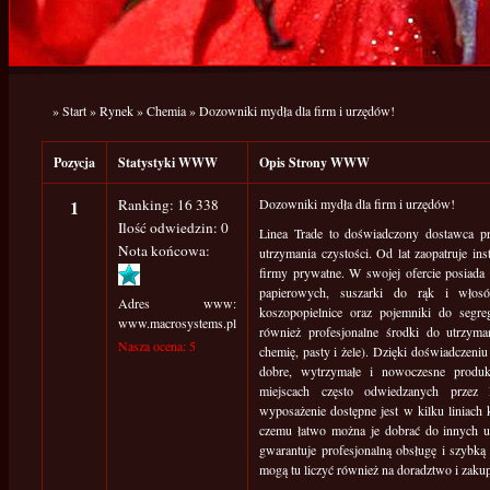
»
Start
»
Rynek
»
Chemia
»
Dozowniki mydła dla firm i urzędów!
Pozycja
Statystyki WWW
Opis Strony WWW
1
Ranking: 16 338
Dozowniki mydła dla firm i urzędów!
Ilość odwiedzin: 0
Linea Trade to doświadczony dostawca pr
Nota końcowa:
utrzymania czystości. Od lat zaopatruje insty
firmy prywatne. W swojej ofercie posiada
papierowych, suszarki do rąk i włosó
Adres www:
koszopopielnice oraz pojemniki do segre
www.macrosystems.pl
również profesjonalne środki do utrzyma
Nasza ocena: 5
chemię, pasty i żele). Dzięki doświadczeniu
dobre, wytrzymałe i nowoczesne produk
miejscach często odwiedzanych przez
wyposażenie dostępne jest w kilku liniach k
czemu łatwo można je dobrać do innych u
gwarantuje profesjonalną obsługę i szybką 
mogą tu liczyć również na doradztwo i zaku