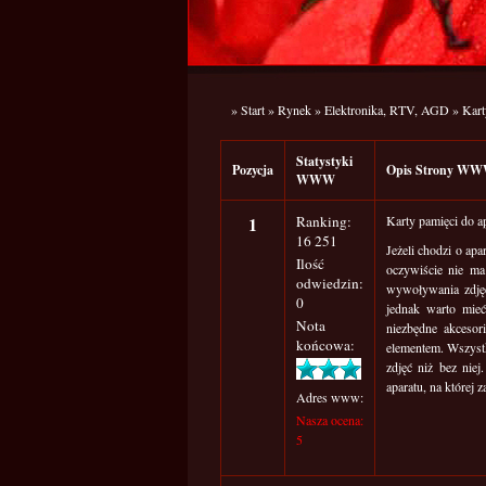
»
Start
»
Rynek
»
Elektronika, RTV, AGD
»
Kart
Statystyki
Pozycja
Opis Strony W
WWW
1
Ranking:
Karty pamięci do 
16 251
Jeżeli chodzi o apa
Ilość
oczywiście nie ma
odwiedzin:
wywoływania zdjęć
0
jednak warto mie
Nota
niezbędne akcesor
końcowa:
elementem. Wszystk
zdjęć niż bez nie
aparatu, na której
Adres www:
Nasza ocena:
5