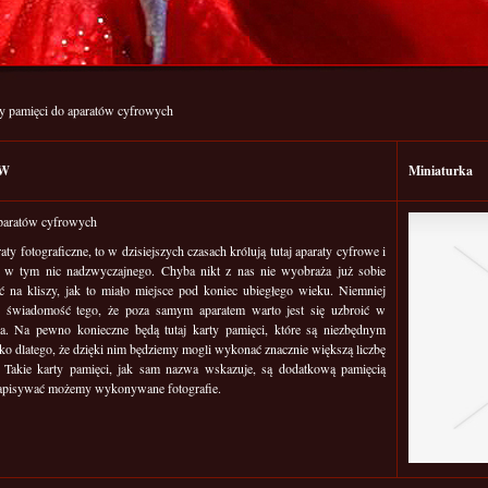
y pamięci do aparatów cyfrowych
WW
Miniaturka
aparatów cyfrowych
raty fotograficzne, to w dzisiejszych czasach królują tutaj aparaty cyfrowe i
 w tym nic nadzwyczajnego. Chyba nikt z nas nie wyobraża już sobie
 na kliszy, jak to miało miejsce pod koniec ubiegłego wieku. Niemniej
ć świadomość tego, że poza samym aparatem warto jest się uzbroić w
ia. Na pewno konieczne będą tutaj karty pamięci, które są niezbędnym
o dlatego, że dzięki nim będziemy mogli wykonać znacznie większą liczbę
j. Takie karty pamięci, jak sam nazwa wskazuje, są dodatkową pamięcią
 zapisywać możemy wykonywane fotografie.