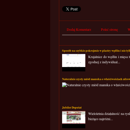
Dodaj Komentarz
Poleć stronę
W
Sposób na szybkie pokrojenie w plastry wędlin i nie ty
Krajalnice do wędlin i mięsa 
zgodnej z indywidual...
Naturalnie czysty miód manuka o właściwościach zdro
Jubiler Deputat
Wieloletnia działalność na ry
bieżąco najróżni...