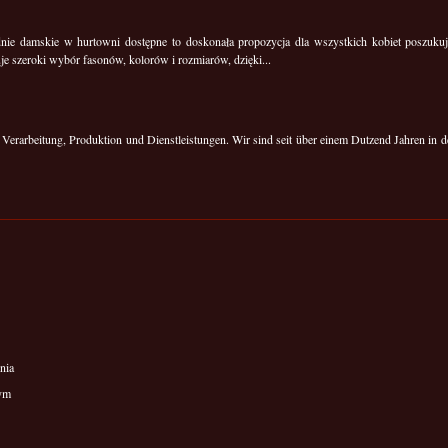
nie damskie w hurtowni dostępne to doskonała propozycja dla wszystkich kobiet poszuk
uje szeroki wybór fasonów, kolorów i rozmiarów, dzięki...
t Verarbeitung, Produktion und Dienstleistungen. Wir sind seit über einem Dutzend Jahren in d
nia
wym