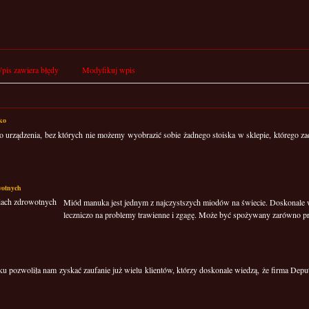
pis zawiera błędy
Modyfikuj wpis
lko
to urządzenia, bez których nie możemy wyobrazić sobie żadnego stoiska w sklepie, którego za
wotnych
Miód manuka jest jednym z najczystszych miodów na świecie. Doskonale
leczniczo na problemy trawienne i zgagę. Może być spożywany zarówno prz
nku pozwoliła nam zyskać zaufanie już wielu klientów, którzy doskonale wiedzą, że firma Dep