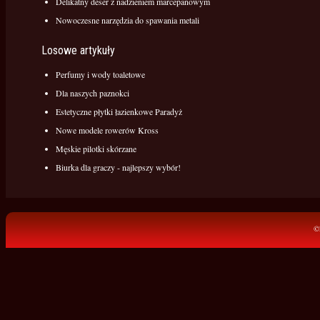
Delikatny deser z nadzieniem marcepanowym
Nowoczesne narzędzia do spawania metali
Losowe artykuły
Perfumy i wody toaletowe
Dla naszych paznokci
Estetyczne płytki łazienkowe Paradyż
Nowe modele rowerów Kross
Męskie pilotki skórzane
Biurka dla graczy - najlepszy wybór!
©