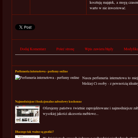
kosztują majątek, a mogą czasem
warto w nie inwestować.
Dodaj Komentarz
Poleć stronę
Wpis zawiera błędy
Modyfiku
Perfumeria internetowa - perfumy online
Nasza perfumeria internetowa to mie
bliskiej Ci osoby - z pewnością ideal
Najmodniejsze i funkcjonalne zabudowy kuchenne
Oferujemy państwu świetnie zaprojektowane i najmodniejsze za
wysokiej jakości akcesoria meblowe...
Dlaczego tak ważne są guziki?