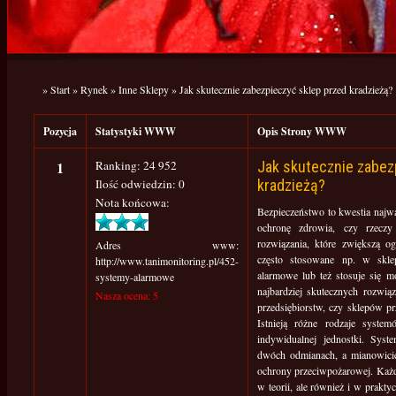
»
Start
»
Rynek
»
Inne Sklepy
»
Jak skutecznie zabezpieczyć sklep przed kradzieżą?
Pozycja
Statystyki WWW
Opis Strony WWW
1
Ranking: 24 952
Jak skutecznie zabez
Ilość odwiedzin: 0
kradzieżą?
Nota końcowa:
Bezpieczeństwo to kwestia najwa
ochronę zdrowia, czy rzeczy
rozwiązania, które zwiększą o
Adres www:
często stosowane np. w sklep
http://www.tanimonitoring.pl/452-
alarmowe lub też stosuje się m
systemy-alarmowe
najbardziej skutecznych rozwią
Nasza ocena: 5
przedsiębiorstw, czy sklepów p
Istnieją różne rodzaje syste
indywidualnej jednostki. Sys
dwóch odmianach, a mianowici
ochrony przeciwpożarowej. Każdy
w teorii, ale również i w prakty