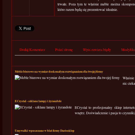
trwałe. Poza tym te właśnie meble można skompon
które razem będą się prezentować idealnie.
Dodaj Komentarz
Poleć stronę
Wpis zawiera błędy
Modyfiku
Meble biurowe na wymiar doskonałym rozwiązaniem dla twojej firmy
Właśnie 
nic ciek
ECrystal - szklane lampy i żyrandole
ECrystal to profesjonalny sklep interne
wnętrz. Doświadczenie i pasja to czynniki,
Umywalki wpuszczane w blat firmy Dariosklep