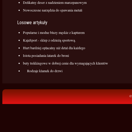
Delikatny deser z nadzieniem marcepanowym
Nowoczesne narzędzia do spawania metali
Losowe artykuły
Popularne i modne bluzy męskie z kapturem
KajaSport - sklep z odzieżą sportową.
Hurt bardziej opłacalny niż detal dla każdego
Istota posiadania latarek do broni
buty trekkingowe w dobrej cenie dla wymagających klientów
Rodzaje klamek do drzwi
©