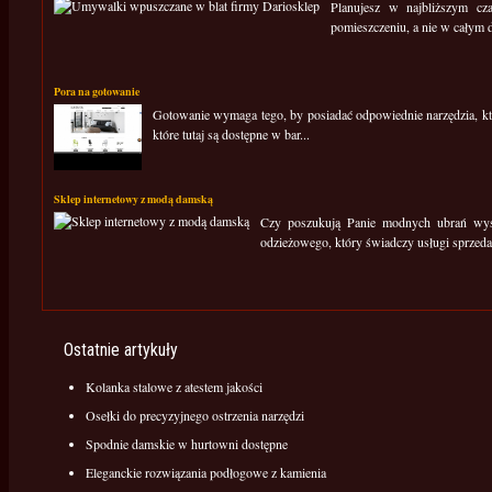
Planujesz w najbliższym c
pomieszczeniu, a nie w całym d
Pora na gotowanie
Gotowanie wymaga tego, by posiadać odpowiednie narzędzia, kt
które tutaj są dostępne w bar...
Sklep internetowy z modą damską
Czy poszukują Panie modnych ubrań wysok
odzieżowego, który świadczy usługi sprzedaż
Ostatnie artykuły
Kolanka stalowe z atestem jakości
Osełki do precyzyjnego ostrzenia narzędzi
Spodnie damskie w hurtowni dostępne
Eleganckie rozwiązania podłogowe z kamienia