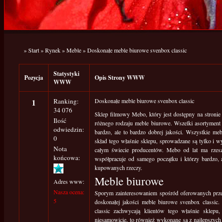
»
Start
»
Rynek
»
Meble
»
Doskonałe meble biurowe svenbox classic
Statystyki
Pozycja
Opis Strony WWW
WWW
1
Ranking:
Doskonałe meble biurowe svenbox classic
34 076
Sklep filmowy Mebo, który jest dostępny na stroni
Ilość
różnego rodzaju meble biurowe. Wszelki asortyment 
odwiedzin:
bardzo, ale to bardzo dobrej jakości. Wszystkie meb
0
skład tego właśnie sklepu, sprowadzane są tylko i 
Nota
całym świecie producentów. Mebo od lat ma rzesz
końcowa:
współpracuje od samego początku i którzy bardzo, a
kupowanych rzeczy.
Meble biurowe
Adres www:
Nasza ocena:
Sporym zainteresowaniem spośród oferowanych prze
5
doskonałej jakości meble biurowe svenbox classic
classic zachwycają klientów tego właśnie sklepu,
niesamowicie, to również wykonane są z najlepszych 