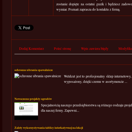
zostanie dopięte na ostatni guzik i będziesz zado
wymiar. Poznań zaprasza do kontaktu z firmą.
Dodaj Komentarz
Poleć stronę
Wpis zawiera błędy
Modyfiku
ochronne ubrania spawalnicze
Weldcut jest to profesjonalny sklep internetowy
wyposażony, dzięki czemu w asortymencie ...
Nowoczesne projekty ogrodów
Specjalnością naszego przedsiębiorstwa są różnego rodzaju pr
dla naszej firmy. Zapewni...
Zalety wykorzystywania tablicy interkatywnej na lekcji