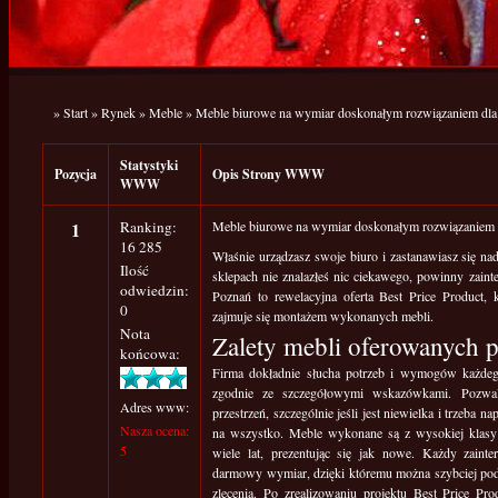
»
Start
»
Rynek
»
Meble
»
Meble biurowe na wymiar doskonałym rozwiązaniem dla 
Statystyki
Pozycja
Opis Strony WWW
WWW
1
Ranking:
Meble biurowe na wymiar doskonałym rozwiązaniem d
16 285
Właśnie urządzasz swoje biuro i zastanawiasz się 
Ilość
sklepach nie znalazłeś nic ciekawego, powinny zain
odwiedzin:
Poznań to rewelacyjna oferta Best Price Product, k
0
zajmuje się montażem wykonanych mebli.
Nota
Zalety mebli oferowanych p
końcowa:
Firma dokładnie słucha potrzeb i wymogów każdeg
zgodnie ze szczegółowymi wskazówkami. Pozwala
Adres www:
przestrzeń, szczególnie jeśli jest niewielka i trzeba n
Nasza ocena:
na wszystko. Meble wykonane są z wysokiej klasy 
5
wiele lat, prezentując się jak nowe. Każdy zain
darmowy wymiar, dzięki któremu można szybciej pod
zlecenia. Po zrealizowaniu projektu Best Price Pr