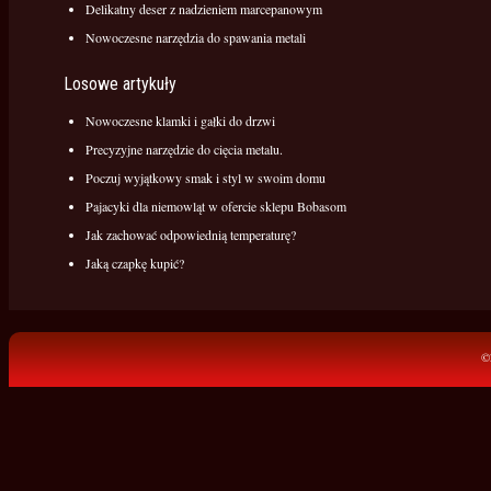
Delikatny deser z nadzieniem marcepanowym
Nowoczesne narzędzia do spawania metali
Losowe artykuły
Nowoczesne klamki i gałki do drzwi
Precyzyjne narzędzie do cięcia metalu.
Poczuj wyjątkowy smak i styl w swoim domu
Pajacyki dla niemowląt w ofercie sklepu Bobasom
Jak zachować odpowiednią temperaturę?
Jaką czapkę kupić?
©