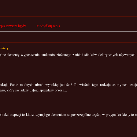
pis zawiera błędy
Modyfikuj wpis
nością
dne elementy wyposażenia tandemów złożonego z nich i silników elektrycznych używanych d
ukują Panie modnych ubrań wysokiej jakości? To właśnie tego rodzaju asortyment znajd
go, który świadczy usługi sprzedaży przez i...
 chodzi o sprzęt to kluczowym jego elementem są poszczególne części, w przypadku kiedy to 