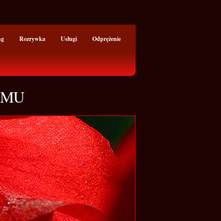
ng
Rozrywka
Usługi
Odprężenie
OMU