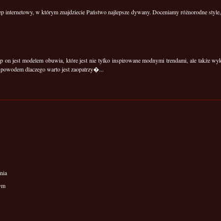
 internetowy, w którym znajdziecie Państwo najlepsze dywany. Doceniamy różnorodne style, f
ip on jest modelem obuwia, które jest nie tylko inspirowane modnymi trendami, ale także wy
powodem dlaczego warto jest zaopatrzy�...
nia
wym