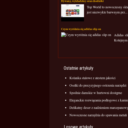
Dywany, wykładziny oraz chodniki
Top World to nowoczesny sklep
jest niezwykle barwnym prz...
Czym wyróżnia się adidas slip on
Adidas sl
Kolejnym 
Ostatnie artykuły
Kolanka stalowe z atestem jakości
Osełki do precyzyjnego ostrzenia narzędzi
Spodnie damskie w hurtowni dostępne
Eleganckie rozwiązania podłogowe z kamie
Delikatny deser z nadzieniem marcepano
Nowoczesne narzędzia do spawania metali
Losowe artykuły