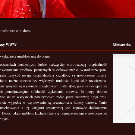
 umeblowanie do domu
trony WWW
Miniaturka
wyglądające umeblowanie do domu
zczeniach kuchennych ludzie najczęściej wprowadzają oryginalność
inwestowanie środków pieniężnych w ciekawe meble. Wśród rozwiązań,
trafią przykuć uwagę oryginalnością kształtów, są nowoczesne hokery
Tanio można obecnie bez większych trudności kupić takie rozwiązania,
 nie spojrzeć są wykonane z najlepszych materiałów, jakie są dostępne na
ch ponadprzeciętna solidność wykonania sprawia, że mogą dobrze
ać się ze wszystkich powierzonych zadań przez naprawdę długi czas.
icie wygodne w użytkowaniu są prezentowane hokery barowe. Tanio
umeblowanie z tej kategorii tematycznej jest naprawdę doskonałym
 Dzięki takim meblom kuchnia staje się pomieszczeniem o nowoczesnej
ystyce.