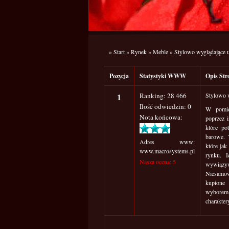
»
Start
»
Rynek
»
Meble
»
Stylowo wyglądające
Pozycja
Statystyki WWW
Opis S
1
Ranking: 28 466
Stylowo 
Ilość odwiedzin: 0
W pomies
Nota końcowa:
poprzez 
które po
barowe. 
Adres www:
które jak
www.macrosystems.pl
rynku. I
Nasza ocena: 5
wywiązyw
Niesamow
kupione 
wyborem.
charakter