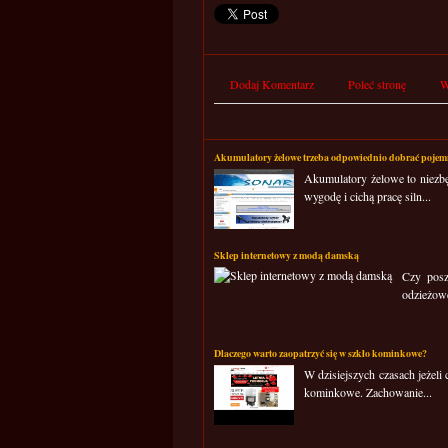
Dodaj Komentarz
Poleć stronę
W
Akumulatory żelowe trzeba odpowiednio dobrać pojem
Akumulatory żelowe to niezbę
wygodę i cichą pracę siln...
Sklep internetowy z modą damską
Czy posz
odzieżowe
Dlaczego warto zaopatrzyć się w szkło kominkowe?
W dzisiejszych czasach jeżeli
kominkowe. Zachowanie...