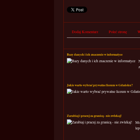
Dodaj Komentarz
Poleć stronę
W
Bazy danych i ich znaczenie w informatyce
N
Jakie warto wybrać prywatne liceum w Gdańsku?
Zarabiaj i pracuj za granicą - nie zwlekaj!
Moż
lep