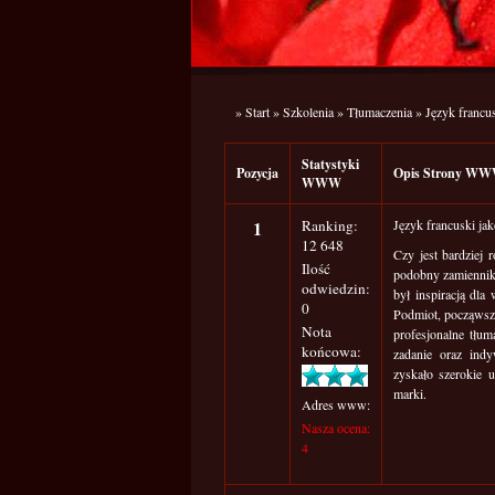
»
Start
»
Szkolenia
»
Tłumaczenia
»
Język francus
Statystyki
Pozycja
Opis Strony W
WWW
1
Ranking:
Język francuski jak
12 648
Czy jest bardziej
Ilość
podobny zamiennik,
odwiedzin:
był inspiracją dla
0
Podmiot, począwsz
Nota
profesjonalne tłum
końcowa:
zadanie oraz indy
zyskało szerokie 
marki.
Adres www:
Nasza ocena:
4