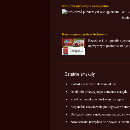
Stres przed publicznym wystąpieniem
W dzi
że nie
Kursy na prawo jazdy w Wejherowie
Rzetelnie i w sposób spers
najwyższym poziomie swoje usł
Ostatnie artykuły
Kolanka stalowe z atestem jakości
Osełki do precyzyjnego ostrzenia narzędzi
Spodnie damskie w hurtowni dostępne
Eleganckie rozwiązania podłogowe z kamie
Delikatny deser z nadzieniem marcepano
Nowoczesne narzędzia do spawania metali