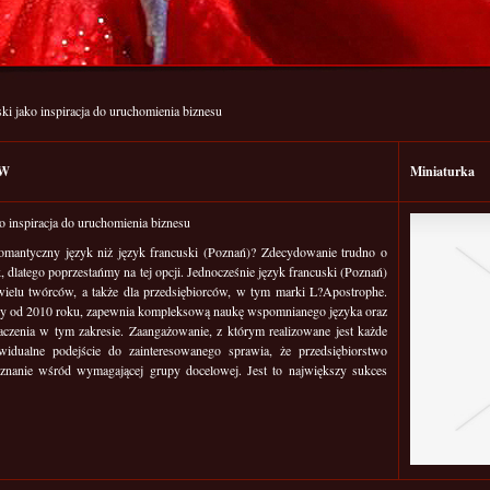
ki jako inspiracja do uruchomienia biznesu
WW
Miniaturka
o inspiracja do uruchomienia biznesu
 romantyczny język niż język francuski (Poznań)? Zdecydowanie trudno o
 dlatego poprzestańmy na tej opcji. Jednocześnie język francuski (Poznań)
 wielu twórców, a także dla przedsiębiorców, w tym marki L?Apostrophe.
y od 2010 roku, zapewnia kompleksową naukę wspomnianego języka oraz
aczenia w tym zakresie. Zaangażowanie, z którym realizowane jest każde
widualne podejście do zainteresowanego sprawia, że przedsiębiorstwo
uznanie wśród wymagającej grupy docelowej. Jest to największy sukces