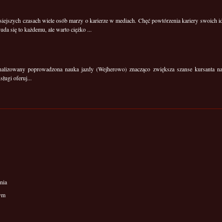
siejszych czasach wiele osób marzy o karierze w mediach. Chęć powtórzenia kariery swoich id
 uda się to każdemu, ale warto ciężko ...
onalizowany poprowadzona nauka jazdy (Wejherowo) znacząco zwiększa szanse kursanta 
ugi oferuj...
nia
wym