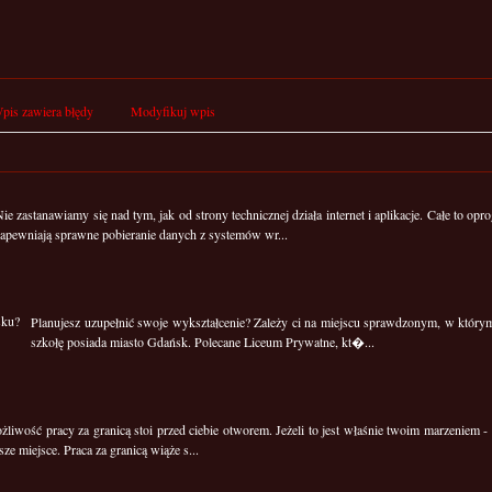
pis zawiera błędy
Modyfikuj wpis
ie zastanawiamy się nad tym, jak od strony technicznej działa internet i aplikacje. Całe to o
zapewniają sprawne pobieranie danych z systemów wr...
Planujesz uzupełnić swoje wykształcenie? Zależy ci na miejscu sprawdzonym, w który
szkołę posiada miasto Gdańsk. Polecane Liceum Prywatne, kt�...
liwość pracy za granicą stoi przed ciebie otworem. Jeżeli to jest właśnie twoim marzeniem - p
sze miejsce. Praca za granicą wiąże s...