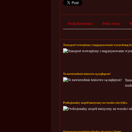
Dodaj Komentarz
Poleć stronę
W
Transport wewnętrzny i magazynowanie wyraz firmą Se
Te nawierzchnie tenisowe są najlepsze!
Teni
średn
Profesjonalny zespół muzyczny na wesela i nie tylko.
Oczyszczacz powietrza idealny do pracy i domu