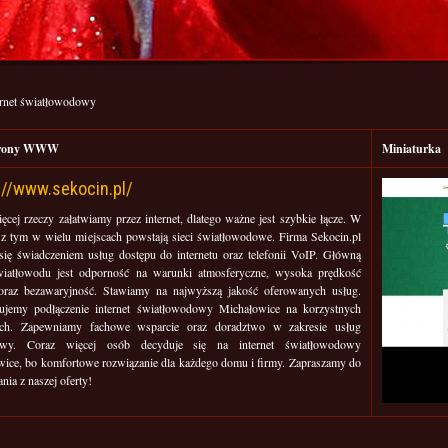
ernet światłowodowy
trony WWW
Miniaturka
://www.sekocin.pl/
ęcej rzeczy załatwiamy przez internet, dlatego ważne jest szybkie łącze. W
z tym w wielu miejscach powstają sieci światłowodowe. Firma Sekocin.pl
się świadczeniem usług dostępu do internetu oraz telefonii VoIP. Główną
światłowodu jest odporność na warunki atmosferyczne, wysoka prędkość
oraz bezawaryjność. Stawiamy na najwyższą jakość oferowanych usług.
ujemy podłączenie internet światłowodowy Michałowice na korzystnych
ch. Zapewniamy fachowe wsparcie oraz doradztwo w zakresie usług
towy. Coraz więcej osób decyduje się na internet światłowodowy
ice, bo komfortowe rozwiązanie dla każdego domu i firmy. Zapraszamy do
nia z naszej oferty!