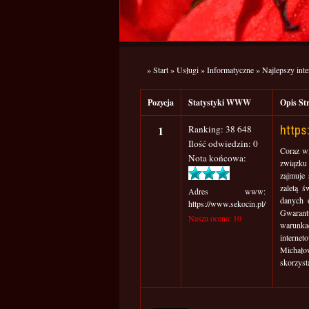
»
Start
»
Usługi
»
Informatyczne
»
Najlepszy int
Pozycja
Statystyki WWW
Opis S
1
Ranking: 38 648
https
Ilość odwiedzin: 0
Coraz wi
Nota końcowa:
związku 
zajmuje 
zaletą 
Adres www:
danych 
https://www.sekocin.pl/
Gwarant
Nasza ocena: 10
warunka
interne
Michałow
skorzysta