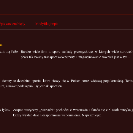
pis zawiera błędy
Modyfikuj wpis
ito
Bardzo wiele firm to spore zakłady przemysłowe, w których wiele surowców
przez tak zwany transport wewnętrzny. I magazynowanie również jest w tyc...
s ziemny to dziedzina sportu, która cieszy się w Polsce coraz większą popularnością. Teni
im, a nawet podeszłym. By jednak sport ten ...
Zespół muzyczny „Mariachi” pochodzi z Wrocławia i składa się z 5 osób.muzyka je
każdy występ daje niezapomniane wspomnienia. Najważniejsz...