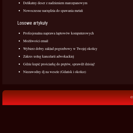
Delikatny deser z nadzieniem marcepanowym
Nowoczesne narzędzia do spawania metali
Losowe artykuły
Profesjonalna naprawa laptowów komputerowych
Możliwości email
Wybierz dobry zakład pogrzebowy w Twojej okolicy
Zakres usług kancelarii adwokackiej
Gdzie kupić prościarkę do prętów, sprawdź dzisiaj!
Niezawodny dj na wesele (Gdańsk i okolice)
©