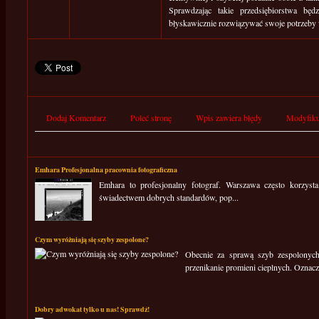
Sprawdzając takie przedsiębiorstwa bę
błyskawicznie rozwiązywać swoje potrzeby 
Dodaj Komentarz
Poleć stronę
Wpis zawiera błędy
Modyfiku
Emhara Profesjonalna pracownia fotograficzna
Emhara to profesjonalny fotograf. Warszawa często korzysta
świadectwem dobrych standardów, pop...
Czym wyróżniają się szyby zespolone?
Obecnie za sprawą szyb zespolonych
przenikanie promieni cieplnych. Oznacza
Dobry adwokat tylko u nas! Sprawdź!