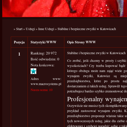
»
Start
»
Usługi
»
Inne Usługi
»
Stabilne i bezpieczne zwyżki w Katowicach
Pozycja
Statystyki WWW
Opis Strony WWW
1
Ranking: 20 972
Stabilne i bezpieczne zwyżki w Katowicach
Ilość odwiedzin: 0
Co zrobić, jeśli chcemy w prosty i szybk
Nota końcowa:
wysokościach? Czy trzeba kupować bądź 
którego obsługa może nam zająć wiele go
wynajem zwyżki, Katowice są miejs
Adres www:
przedsiębiorstwa, które po prostu na
www.macrosystems.pl
dostarczaniem ci takich usług. Sprawdź tego 
Nasza ocena: 10
potrzebujesz bardzo szybko zremontować dom
Profesjonalny wynaje
Oczywiście nie musisz tych skomplikowany
przykład zastosować wynajem zwyżki. K
przedsiębiorstwo proponuje właśnie takie u
tych nowoczesnych usług, jakie dla ciebie 
efektywniej i szybciej poradzić sobie z ta