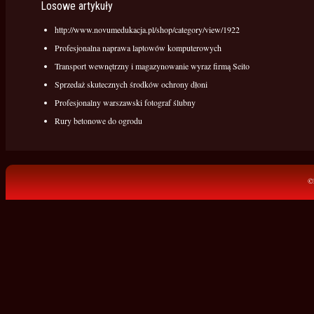
Losowe artykuły
http://www.novumedukacja.pl/shop/category/view/1922
Profesjonalna naprawa laptowów komputerowych
Transport wewnętrzny i magazynowanie wyraz firmą Seito
Sprzedaż skutecznych środków ochrony dłoni
Profesjonalny warszawski fotograf ślubny
Rury betonowe do ogrodu
©