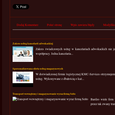
Dodaj Komentarz
Poleć stronę
Wpis zawiera błędy
Modyfiku
Zakres usług kancelarii adwokackiej
Zakres świadczonych usług w kancelariach adwokackich nie je
współpracy. Jedna kancelaria...
Spersonalizowana oferta usług magazynowych
W doświadczonej firmie logistycznej KMC-Services otrzymuje
usług. Wykonywane z dbałością o każ...
Transport wewnętrzny i magazynowanie wyraz firmą Seito
Bardzo wiele firm 
przez tak zwany tra