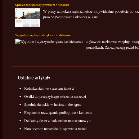
Sprawdzone porady prawne w Sosnowcu
W pracy adwokata najważniejsze indywidualne podejście do ka
prawne (Sosnowiec i okolice) w kanc...
Wygodne i wytrzymałe rękawice lateksowe
Rękawice lateksowe znajdują swo
porządkach. Zabezpieczają przed bakt
Ostatnie artykuły
Kolanka stalowe z atestem jakości
Osełki do precyzyjnego ostrzenia narzędzi
Spodnie damskie w hurtowni dostępne
Eleganckie rozwiązania podłogowe z kamienia
Delikatny deser z nadzieniem marcepanowym
Nowoczesne narzędzia do spawania metali