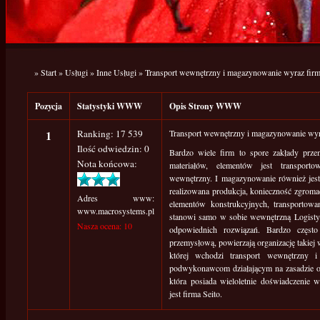
»
Start
»
Usługi
»
Inne Usługi
»
Transport wewnętrzny i magazynowanie wyraz firm
Pozycja
Statystyki WWW
Opis Strony WWW
1
Ranking: 17 539
Transport wewnętrzny i magazynowanie wyr
Ilość odwiedzin: 0
Bardzo wiele firm to spore zakłady prz
Nota końcowa:
materiałów, elementów jest transport
wewnętrzny. I magazynowanie również je
realizowana produkcja, konieczność zgroma
Adres www:
elementów konstrukcyjnych, transportowa
www.macrosystems.pl
stanowi samo w sobie wewnętrzną Logisty
Nasza ocena: 10
odpowiednich rozwiązań. Bardzo często
przemysłową, powierzają organizację takiej 
której wchodzi transport wewnętrzny 
podwykonawcom działającym na zasadzie out
która posiada wieloletnie doświadczenie w 
jest firma Seito.