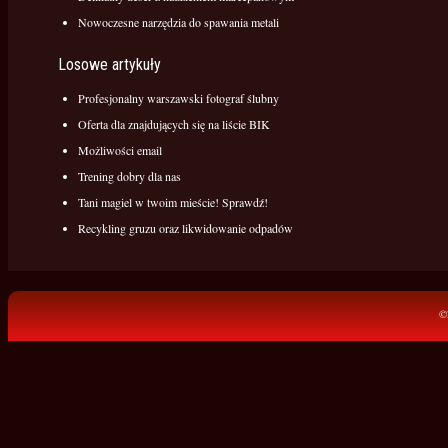
Nowoczesne narzędzia do spawania metali
Losowe artykuły
Profesjonalny warszawski fotograf ślubny
Oferta dla znajdujących się na liście BIK
Możliwości email
Trening dobry dla nas
Tani magiel w twoim mieście! Sprawdź!
Recykling gruzu oraz likwidowanie odpadów
©