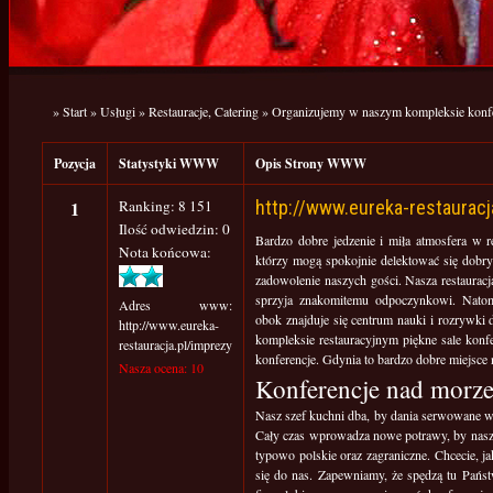
»
Start
»
Usługi
»
Restauracje, Catering
»
Organizujemy w naszym kompleksie konf
Pozycja
Statystyki WWW
Opis Strony WWW
1
Ranking: 8 151
http://www.eureka-restauracj
Ilość odwiedzin: 0
Bardzo dobre jedzenie i miła atmosfera w r
Nota końcowa:
którzy mogą spokojnie delektować się dob
zadowolenie naszych gości. Nasza restauracj
sprzyja znakomitemu odpoczynkowi. Natomi
Adres www:
obok znajduje się centrum nauki i rozrywk
http://www.eureka-
kompleksie restauracyjnym piękne sale konfe
restauracja.pl/imprezy
konferencje. Gdynia to bardzo dobre miejsce 
Nasza ocena: 10
Konferencje nad morz
Nasz szef kuchni dba, by dania serwowane w n
Cały czas wprowadza nowe potrawy, by nasz
typowo polskie oraz zagraniczne. Chcecie, 
się do nas. Zapewniamy, że spędzą tu Państ