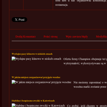
firm lubi u nas organizować konferencje
restauracja.
Dodaj Komentarz
Poleć stronę
Wpis zawiera błędy
Modyfiku
Wydajne pasy klinowe w niskich cenach
Oferta firmy Champion obejmuje też 
wytrzymałość, wykorzystywane są w mo
W jakim miejscu zorganizować przyjęcie weselne
Nie możemy zapominać o wese
weselna marki zostanie prze
Stabilne i bezpieczne zwyżki w Katowicach
Co zrobić, jeśli chcemy w pros