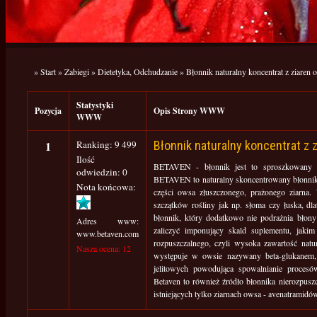
»
Start
»
Zabiegi
»
Dietetyka, Odchudzanie
»
Błonnik naturalny koncentrat z ziaren 
Statystyki
Pozycja
Opis Strony WWW
WWW
1
Ranking: 9 499
Błonnik naturalny koncentrat z 
Ilość
BETAVEN - błonnik jest to sproszkowany na
odwiedzin: 0
BETAVEN to naturalny skoncentrowany błonnik
Nota końcowa:
części owsa złuszczonego, prażonego ziarna
szczątków rośliny jak np. słoma czy łuska, dl
błonnik, który dodatkowo nie podrażnia błony
Adres www:
zaliczyć imponujący skald suplementu, jakim
www.betaven.com
rozpuszczalnego, czyli wysoka zawartość natu
Nasza ocena: 12
występuje w owsie nazywany beta-glukanem, 
jelitowych powodująca spowalnianie procesów
Betaven to również źródło błonnika nierozpusz
istniejących tylko ziarnach owsa - avenatramidó