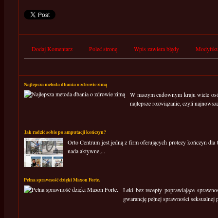
Dodaj Komentarz
Poleć stronę
Wpis zawiera błędy
Modyfiku
Najlepsza metoda dbania o zdrowie zimą
W naszym cudownym kraju wiele osób z
najlepsze rozwiązanie, czyli najnowsze
Jak radzić sobie po amputacji kończyn?
Orto Centrum jest jedną z firm oferujących protezy kończyn dla t
nada aktywne,...
Pełna sprawność dzięki Maxon Forte.
Leki bez recepty poprawiające sprawno
gwarancję pełnej sprawności seksualnej po