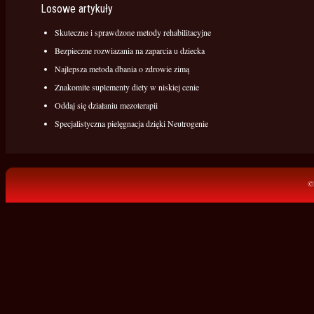
Losowe artykuły
Skuteczne i sprawdzone metody rehabilitacyjne
Bezpieczne rozwiazania na zaparcia u dziecka
Najlepsza metoda dbania o zdrowie zimą
Znakomite suplementy diety w niskiej cenie
Oddaj się działaniu mezoterapii
Specjalistyczna pielęgnacja dzięki Neutrogenie
©