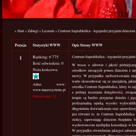
»
Start
»
Zabiegi
»
Leczenie
»
Centrum SupraMedica - logopedzi przyjaźni dzieciom
Pozycja
Statystyki WWW
Opis Strony WWW
1
Ranking: 6 775
Centrum SupraMedica - logopedzi przyjaźni
Ilość odwiedzin: 0
W trosce o zdrowie i jakość późniejsze
Nota końcowa:
ośrodków niosących pomoc dzieciom z u
mowy. W przypadku zaobserwowania nie
warto skonsultować się ze specjalistą, jaki
Adres www:
ośrodka Centrum SupraMedica, który to zaj
www.macrosystems.pl
a później leczeniem dolegliwości, zwi
Nasza ocena: 12
terapie są bardzo przyjazne dziecku i jeg
profesjonalną opieką wysoko wykwalifi
długoletnim doświadczeniu oraz sprawdzony
jest również to, że Centrum SupraMedica 
stolicy, zapewniając dzieciom bezpłatne
wychowawcom niezbędne konsultacje w kwe
W przypadku stwierdzenia jakiegoś zaburzen
zajmie się nim logopeda. Warszawa i jej mie