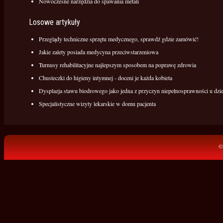
Nowoczesne narzędzia do spawania metali
Losowe artykuły
Przeglądy techniczne sprzętu medycznego, sprawdź gdzie zamówić!
Jakie zalety posiada medycyna przeciwstarzeniowa
Turnusy rehabilitacyjne najlepszym sposobem na poprawę zdrowia
Chusteczki do higieny intymnej - doceni je każda kobieta
Dysplazja stawu biodrowego jako jedna z przyczyn niepełnosprawności u dzie
Specjalistyczne wizyty lekarskie w domu pacjenta
©