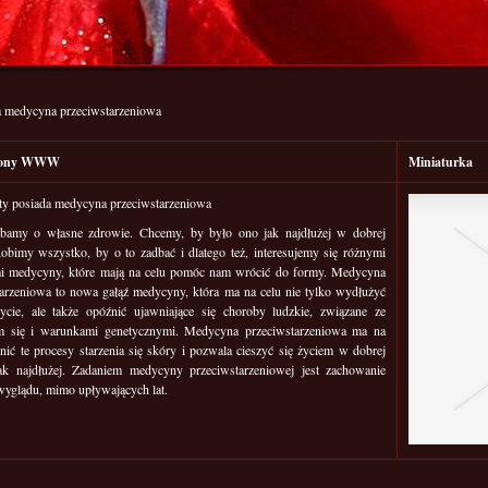
da medycyna przeciwstarzeniowa
trony WWW
Miniaturka
ety posiada medycyna przeciwstarzeniowa
bamy o własne zdrowie. Chcemy, by było ono jak najdłużej w dobrej
obimy wszystko, by o to zadbać i dlatego też, interesujemy się różnymi
mi medycyny, które mają na celu pomóc nam wrócić do formy. Medycyna
tarzeniowa to nowa gałąź medycyny, która ma na celu nie tylko wydłużyć
życie, ale także opóźnić ujawniające się choroby ludzkie, związane ze
em się i warunkami genetycznymi. Medycyna przeciwstarzeniowa ma na
nić te procesy starzenia się skóry i pozwala cieszyć się życiem w dobrej
jak najdłużej. Zadaniem medycyny przeciwstarzeniowej jest zachowanie
wyglądu, mimo upływających lat.