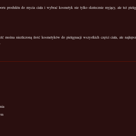
ru produktu do mycia ciała i wybrać kosmetyk nie tylko skutecznie myjący, ale też pielęg
źć można niezliczoną ilość kosmetyków do pielęgnacji wszystkich części ciała, ale najl
.
nia
wym