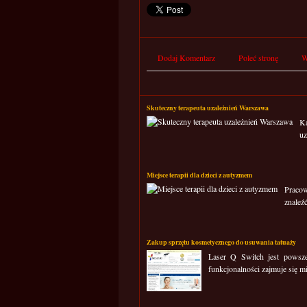
Dodaj Komentarz
Poleć stronę
W
Skuteczny terapeuta uzależnień Warszawa
Ka
uz
Miejsce terapii dla dzieci z autyzmem
Pracow
znaleź
Zakup sprzętu kosmetycznego do usuwania tatuaży
Laser Q Switch jest powsze
funkcjonalności zajmuje się mi