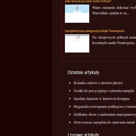
Jaki żel pod prysznic warto wybrać?
Warto starannie dokonać wybo
Marseillais spełnia to za...
Specjalistyczna pielęgnacja dzięki Neutrogenie
Na sklepowych półkach znale
kosmetyki marki Neutrogena..
Ostatnie artykuły
Kolanka stalowe z atestem jakości
Osełki do precyzyjnego ostrzenia narzędzi
Spodnie damskie w hurtowni dostępne
Eleganckie rozwiązania podłogowe z kamie
Delikatny deser z nadzieniem marcepano
Nowoczesne narzędzia do spawania metali
Losowe artykuły