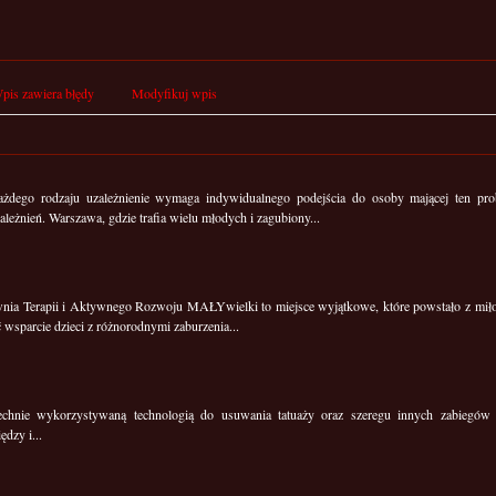
pis zawiera błędy
Modyfikuj wpis
żdego rodzaju uzależnienie wymaga indywidualnego podejścia do osoby mającej ten prob
ależnień. Warszawa, gdzie trafia wielu młodych i zagubiony...
nia Terapii i Aktywnego Rozwoju MAŁYwielki to miejsce wyjątkowe, które powstało z miłoś
ć wsparcie dzieci z różnorodnymi zaburzenia...
chnie wykorzystywaną technologią do usuwania tatuaży oraz szeregu innych zabiegów k
ędzy i...