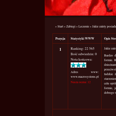
»
Start
»
Zabiegi
»
Leczenie
»
Jakie zalety posia
Pozycja
Statystyki WWW
Opis S
1
Ranking: 22 565
Jakie zal
Ilość odwiedzin: 0
Bardzo d
Nota końcowa:
formie. R
dziecina
przeciws
Adres www:
ludzkie 
www.macrosystems.pl
starzeni
Nasza ocena: 12
celu opóź
formie, 
dobrego 