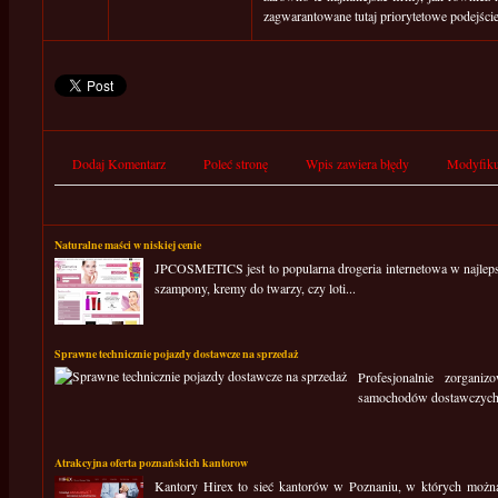
zagwarantowane tutaj priorytetowe podejści
Dodaj Komentarz
Poleć stronę
Wpis zawiera błędy
Modyfiku
Naturalne maści w niskiej cenie
JPCOSMETICS jest to popularna drogeria internetowa w najle
szampony, kremy do twarzy, czy loti...
Sprawne technicznie pojazdy dostawcze na sprzedaż
Profesjonalnie zorgani
samochodów dostawczych i 
Atrakcyjna oferta poznańskich kantorow
Kantory Hirex to sieć kantorów w Poznaniu, w których można 