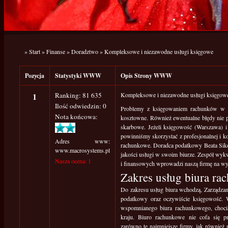
»
Start
»
Finanse
»
Doradztwo
»
Kompleksowe i niezawodne usługi księgowe
Pozycja
Statystyki WWW
Opis Strony WWW
1
Ranking: 81 635
Kompleksowe i niezawodne usługi księgow
Ilość odwiedzin: 0
Problemy z księgowaniem rachunków w n
Nota końcowa:
kosztowne. Również ewentualne błędy nie p
skarbowe. Jeżeli księgowość (Warszawa) 
powinniśmy skorzystać z profesjonalnej i k
Adres www:
rachunkowe. Doradca podatkowy Beata Sikor
www.macrosystems.pl
jakości usługi w swoim biurze. Zespół wy
Nasza ocena: 1
i finansowych wprowadzi naszą firmę na w
Zakres usług biura r
Do zakresu usług biura wchodzą, Zarządzan
podatkowy oraz oczywiście księgowość. 
wspomnianego biura rachunkowego, chociaż
kraju. Biuro rachunkowe nie cofa się 
zarówno te najmniejsze firmy, jak również 