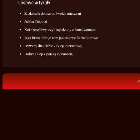
Losowe artykuły
Znakomite donice do twoich mieszkań
Jubiler Deputat
Kot szczęśliwy, czyli najedzony z firmą karmako
Jaka firma oferuje nam jakościowe fotele biurowe
Dywany dla Ciebie - sklep internetowy
Dobry sklep z polską żywnością
©