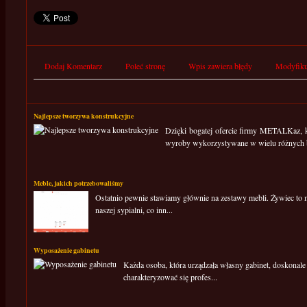
Dodaj Komentarz
Poleć stronę
Wpis zawiera błędy
Modyfiku
Najlepsze tworzywa konstrukcyjne
Dzięki bogatej ofercie firmy METALKaz, k
wyroby wykorzystywane w wielu różnych b
Meble, jakich potrzebowaliśmy
Ostatnio pewnie stawiamy głównie na zestawy mebli. Żywiec to mi
naszej sypialni, co inn...
Wyposażenie gabinetu
Każda osoba, która urządzała własny gabinet, doskonale 
charakteryzować się profes...