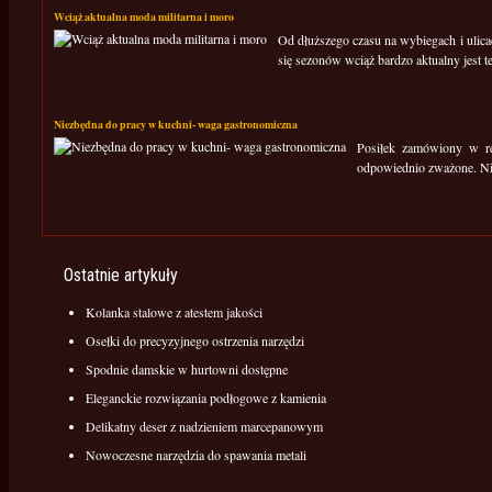
Wciąż aktualna moda militarna i moro
Od dłuższego czasu na wybiegach i ulic
się sezonów wciąż bardzo aktualny jest te
Niezbędna do pracy w kuchni- waga gastronomiczna
Posiłek zamówiony w res
odpowiednio zważone. Niez
Ostatnie artykuły
Kolanka stalowe z atestem jakości
Osełki do precyzyjnego ostrzenia narzędzi
Spodnie damskie w hurtowni dostępne
Eleganckie rozwiązania podłogowe z kamienia
Delikatny deser z nadzieniem marcepanowym
Nowoczesne narzędzia do spawania metali