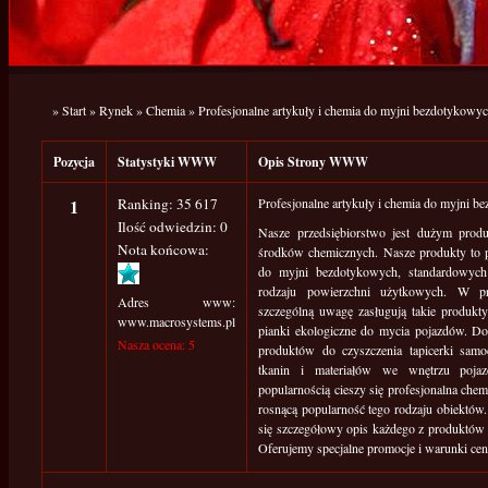
»
Start
»
Rynek
»
Chemia
»
Profesjonalne artykuły i chemia do myjni bezdotykowy
Pozycja
Statystyki WWW
Opis Strony WWW
1
Ranking: 35 617
Profesjonalne artykuły i chemia do myjni 
Ilość odwiedzin: 0
Nasze przedsiębiorstwo jest dużym produ
Nota końcowa:
środków chemicznych. Nasze produkty to p
do myjni bezdotykowych, standardowych
rodzaju powierzchni użytkowych. W 
Adres www:
szczególną uwagę zasługują takie produkty
www.macrosystems.pl
pianki ekologiczne do mycia pojazdów. Do
Nasza ocena: 5
produktów do czyszczenia tapicerki samo
tkanin i materiałów we wnętrzu pojaz
popularnością cieszy się profesjonalna ch
rosnącą popularność tego rodzaju obiektów. 
się szczegółowy opis każdego z produktó
Oferujemy specjalne promocje i warunki cen