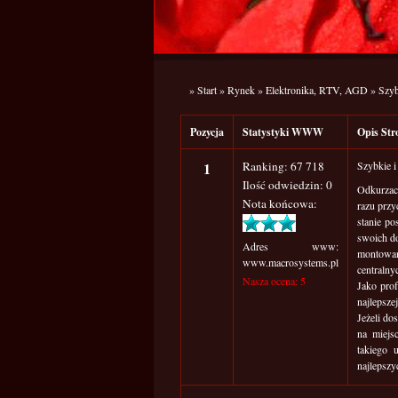
»
Start
»
Rynek
»
Elektronika, RTV, AGD
»
Szyb
Pozycja
Statystyki WWW
Opis S
1
Ranking: 67 718
Szybkie i
Ilość odwiedzin: 0
Odkurzacz
Nota końcowa:
razu przy
stanie po
swoich do
Adres www:
montowa
www.macrosystems.pl
centralny
Nasza ocena: 5
Jako pro
najlepsze
Jeżeli dos
na miejs
takiego 
najlepszy