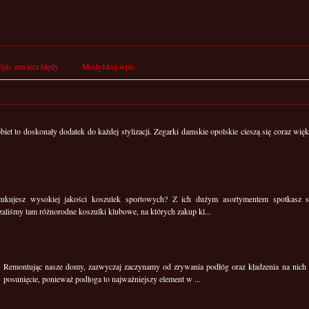
pis zawiera błędy
Modyfikuj wpis
biet to doskonały dodatek do każdej stylizacji. Zegarki damskie opolskie cieszą się coraz wi
ukujesz wysokiej jakości koszulek sportowych? Z ich dużym asortymentem spotkasz si
aliśmy tam różnorodne koszulki klubowe, na których zakup kl...
Remontując nasze domy, zazwyczaj zaczynamy od zrywania podłóg oraz kładzenia na nich n
posunięcie, ponieważ podłoga to najważniejszy element w ...