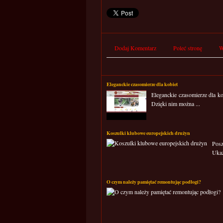
Dodaj Komentarz
Poleć stronę
W
Eleganckie czasomierze dla kobiet
Eleganckie czasomierze dla ko
Dzięki nim można ...
Koszulki klubowe europejskich drużyn
Posz
Ukaz
O czym należy pamiętać remontując podłogi?