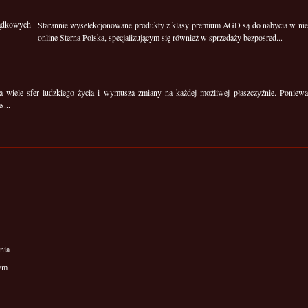
Starannie wyselekcjonowane produkty z klasy premium AGD są do nabycia w ni
online Sterna Polska, specjalizującym się również w sprzedaży bezpośred...
na wiele sfer ludzkiego życia i wymusza zmiany na każdej możliwej płaszczyźnie. Poniewa
s...
nia
wym