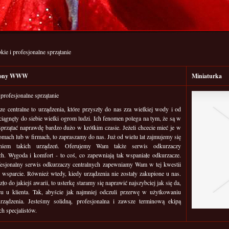
kie i profesjonalne sprzątanie
trony WWW
Miniaturka
 profesjonalne sprzątanie
e centralne to urządzenia, które przyszły do nas zza wielkiej wody i od
ciągnęły do siebie wielki ogrom ludzi. Ich fenomen polega na tym, że są w
sprzątać naprawdę bardzo dużo w krótkim czasie. Jeżeli chcecie mieć je w
mach lub w firmach, to zapraszamy do nas. Już od wielu lat zajmujemy się
niem takich urządzeń. Oferujemy Wam także serwis odkurzaczy
ch. Wygoda i komfort - to coś, co zapewniają tak wspaniałe odkurzacze.
fesjonalny serwis odkurzaczy centralnych zapewniamy Wam w tej kwestii
j wsparcie. Również wtedy, kiedy urządzenia nie zostały zakupione u nas.
zło do jakiejś awarii, to usterkę staramy się naprawić najszybciej jak się da,
cu u klienta. Tak, abyście jak najmniej odczuli przerwę w użytkowaniu
urządzenia. Jesteśmy solidną, profesjonalna i zawsze terminową ekipą
ch specjalistów.