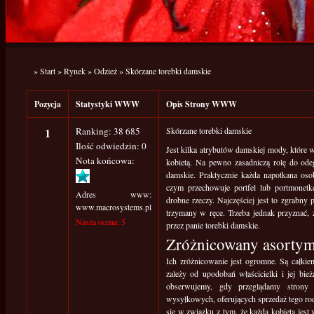
»
Start
»
Rynek
»
Odzież
»
Skórzane torebki damskie
Pozycja
Statystyki WWW
Opis Strony WWW
1
Ranking: 38 685
Skórzane torebki damskie
Ilość odwiedzin: 0
Jest kilka atrybutów damskiej mody, które 
Nota końcowa:
kobietą. Na pewno zasadniczą rolę do ode
damskie. Praktycznie każda napotkana osob
czym przechowuje portfel lub portmonetkę
Adres www:
drobne rzeczy. Najczęściej jest to zgrabny
www.macrosystems.pl
trzymany w ręce. Trzeba jednak przyznać,
Nasza ocena: 5
przez panie torebki damskie.
Zróżnicowany asortym
Ich zróżnicowanie jest ogromne. Są całkie
zależy od upodobań właścicielki i jej bie
obserwujemy, gdy przeglądamy strony
wysyłkowych, oferujących sprzedaż tego rod
się w związku z tym, że każda kobieta jest 