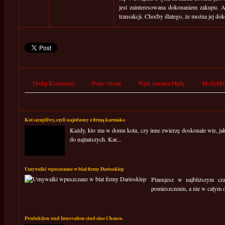
jest zainteresowana dokonaniem zakupu. A
transakcji. Choćby dlatego, że można jej dok
Dodaj Komentarz
Poleć stronę
Wpis zawiera błędy
Modyfiku
Kot szczęśliwy, czyli najedzony z firmą karmako
Każdy, kto ma w domu kota, czy inne zwierzę doskonale wie, jak 
do najtańszych. Kar...
Umywalki wpuszczane w blat firmy Dariosklep
Planujesz w najbliższym c
pomieszczeniu, a nie w całym d
Produktion und Innovation sind eine Chance.