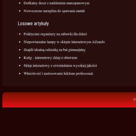
Delikatny deser z nadzieniem marcepanowym
Nowoczesne narzędzia do spawania metali
Losowe artykuły
Praktyczne organizery na zabawki dla dzieci
Niepowtarzalne lampy w sklepie internetowym AZzardo
Znajdź idealną sukienkę na bal gimnazjalny
Kulig - internetowy sklep z obuwiem
Sklep internetowy z oświetelniem wysokiej jakości
Właściwość i zastosowanie hdclone professonal.
©