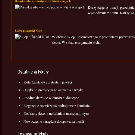
Damskie obuwie medyczne w wielu wersjach
Korzystając z okazji prezentu
wychodzenia z domu. Jeśli tylko 
Sklep piłkarski Nike
W ofercie sklepu internetowego z produktami przeznaczo
siebie. W skład asortymentu wch...
Ostatnie artykuły
Kolanka stalowe z atestem jakości
Osełki do precyzyjnego ostrzenia narzędzi
Spodnie damskie w hurtowni dostępne
Eleganckie rozwiązania podłogowe z kamienia
Delikatny deser z nadzieniem marcepanowym
Nowoczesne narzędzia do spawania metali
Losowe artykuły