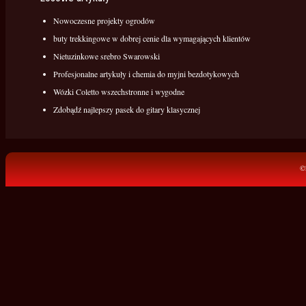
Nowoczesne projekty ogrodów
buty trekkingowe w dobrej cenie dla wymagających klientów
Nietuzinkowe srebro Swarowski
Profesjonalne artykuły i chemia do myjni bezdotykowych
Wózki Coletto wszechstronne i wygodne
Zdobądź najlepszy pasek do gitary klasycznej
©