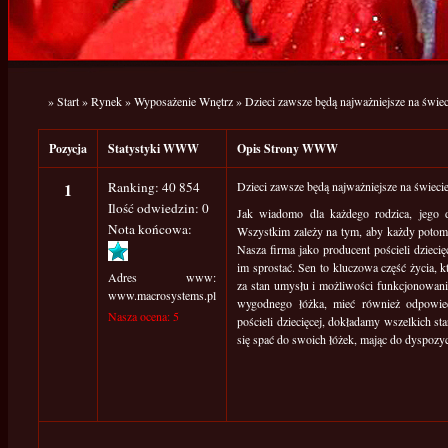
»
Start
»
Rynek
»
Wyposażenie Wnętrz
»
Dzieci zawsze będą najważniejsze na świec
Pozycja
Statystyki WWW
Opis Strony WWW
1
Ranking: 40 854
Dzieci zawsze będą najważniejsze na świeci
Ilość odwiedzin: 0
Jak wiadomo dla każdego rodzica, jego 
Nota końcowa:
Wszystkim zależy na tym, aby każdy potome
Nasza firma jako producent pościeli dziecięc
im sprostać. Sen to kluczowa część życia,
Adres www:
za stan umysłu i możliwości funkcjonowani
www.macrosystems.pl
wygodnego łóżka, mieć również odpowied
Nasza ocena: 5
pościeli dziecięcej, dokładamy wszelkich st
się spać do swoich łóżek, mając do dyspozyc