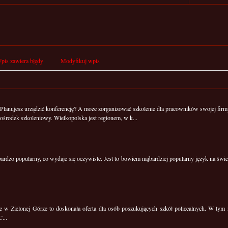
pis zawiera błędy
Modyfikuj wpis
Planujesz urządzić konferencję? A może zorganizować szkolenie dla pracowników swojej firmy?
ośrodek szkoleniowy. Wielkopolska jest regionem, w k...
 bardzo popularny, co wydaje się oczywiste. Jest to bowiem najbardziej popularny język na św
 Zielonej Górze to doskonała oferta dla osób poszukujących szkół policealnych. W tym mi
...