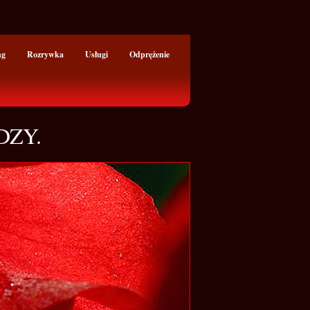
ng
Rozrywka
Usługi
Odprężenie
DZY.