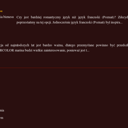
esu
Czy jest bardziej romantyczny język niż język francuski (Poznań)? Zdecy
poprzestańmy na tej opcji. Jednocześnie język francuski (Poznań) był inspira...
cja od najmłodszych lat jest bardzo ważna, dlatego przemyślane powinno być przeds
OLOR marina budzi wielkie zainteresowanie, ponieważ jest t...
nia
wym