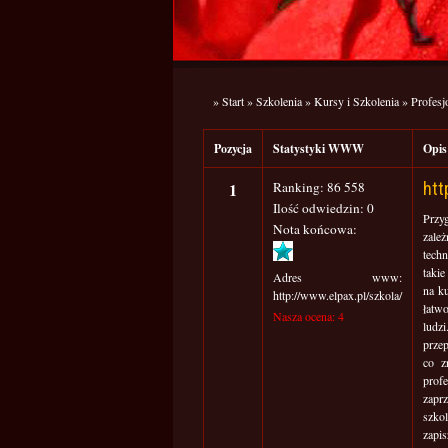
»
Start
»
Szkolenia
»
Kursy i Szkolenia
»
Profesj
Pozycja
Statystyki WWW
Opi
1
Ranking: 86 558
htt
Ilość odwiedzin: 0
Przy
Nota końcowa:
zale
tech
taki
Adres www:
na ku
http://www.elpax.pl/szkola/
łatw
Nasza ocena: 4
ludz
prze
co z
prof
zapr
szko
zapis