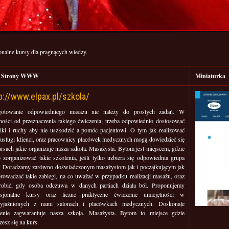
onalne kursy dla pragnących wiedzy.
s Strony WWW
Miniaturka
p://www.elpax.pl/szkola/
gotowanie odpowiedniego masażu nie należy do prostych zadań. W
żności od przeznaczenia takiego ćwiczenia, trzeba odpowiednio dostosować
niki i ruchy aby nie uszkodzić a pomóc pacjentowi. O tym jak realizować
e usługi klienci, oraz pracownicy placówek medycznych mogą dowiedzieć się
rsach jakie organizuje nasza szkoła. Masażysta. Bytom jest miejscem, gdzie
o zorganizować takie szkolenia, jeśli tylko uzbiera się odpowiednia grupa
i. Doradzamy zarówno doświadczonym masażystom jak i początkującym jak
prowadzać takie zabiegi, na co uważać w przypadku realizacji masażu, oraz
robić, gdy osoba odczuwa w danych partiach działa ból. Proponujemy
esjonalne kursy oraz liczne praktyczne ćwiczenie umiejętności w
zyjaźnionych z nami salonach i placówkach medycznych. Doskonałe
lenie zagwarantuje nasza szkoła. Masażysta. Bytom to miejsce gdzie
zesz się na kurs.