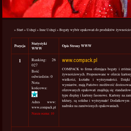
»
Start
»
Usługi
»
Inne Usługi
»
Bogaty wybór opakowań do produktów żywności
Statystyki
Pozycja
Opis Strony WWW
WWW
1
Ranking: 26
www.compack.pl
027
COMPACK to firma oferująca bogaty i zróżn
Ilość
żywnościowych. Proponowane w ofercie karton
odwiedzin: 0
wielkości, kształtu i wytrzymałości. Dzięk
Nota
wymiarów, mają Państwo możliwość dostosować
końcowa:
oferowanych opakowań znajdują się standardow
typu display i kartony fasonowe. Kartony na za
tektury, są solidne i wytrzymałe! Dodatkowym 
Adres www:
nadruku na zamówionych opakowaniach.
www.compack.pl
Nasza ocena: 10