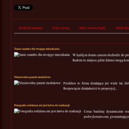
Dodaj Komentarz
Poleć stronę
Wpis zawiera błędy
Modyfiku
Tanie szambo dla twojego mieszkania
W każdym domu czasem dochodzi do probl
Radom to miejsce gdzie klienci mogą kon
Niezawodne panele modułowe
Prodekor to firma działająca już wiele lat, kt
Rozpoczęcie działalności to propozycj...
Fotografia rodzinna nie jest łatwa do realizacji
Coraz bardziej dynamicznie roz
podwykonawcom, gwarantującym