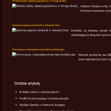
Wybierz dobry zakład pogrzebowy w Twojej okolicy
Odejście bliskiej osoby 
bolesnym momencie życia 
Sprawna naprawa drukarek w Jeleniej Górze
Drukarki są odmianą sprzętu k
zatrudniających dużą ilość pracown
Nowoczesne i zautomatyzowane linie produkcyjne.
Historia przemysłu zna k
może największym było wyn
Ostatnie artykuły
Kolanka stalowe z atestem jakości
Osełki do precyzyjnego ostrzenia narzędzi
Spodnie damskie w hurtowni dostępne