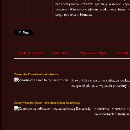
przechowywania towarów spełniają wszelkie kryte
magazyn. Warszawa to główny punkt naszej firmy, w
czego potrzeba w biznesie.
Dodaj Komentarz
Poleć stronę
Wpis zawiera błędy
Modyfiku
Zrozumieć Prawo to nie takie trudne
Prawo Polskie ma to do siebie, że nie ka
związanej jak np. w wypadku procedury o 
Zamówienia publiczne - poznaj najlepszą Kancelarię!
Kancelaria Mecenasa 
świadczonych tu usług są