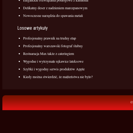
Eleganckie rozwiązania podłogowe z kamienia
Delikatny deser z nadzieniem marcepanowym
Nowoczesne narzędzia do spawania metali
Losowe artykuły
Profesjonalny prawnik na trudny etap
Profesjonalny warszawski fotograf ślubny
Restuaracja Max także z cateringiem
Wygodne i wytrzymałe rękawice lateksowe
Szybki i wygodny serwis produktów Apple
Kiedy można stwierdzić, że małżeństwa nie było?
©