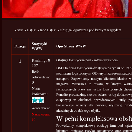
»
Start
»
Usługi
»
Inne Usługi
»
Obsługa logistyczna pod każdym względem
Statystyki
Pozycja
Opis Strony WWW
WWW
1
Ranking: 8
Obsługa logistyczna pod każdym względem
157
DMT to firma logistyczna działająca na rynku od 199
Ilość
pod katem logistycznym. Głównym zakresem naszych
odwiedzin:
transport. Zapewniamy naszym klientom idealne w
0
magazyn. Warszawa to miasto, w którym warto
Nota
świadczonych przez nas usług logistycznych chcem
końcowa:
Ponadto prowadzimy szeroki zakres usług dodatkowych
ekspozycji w obiektach sprzedażowych, audyt pl
konserwację odzieży dla hostess, utylizację pr
Adres www:
niezdatnych do dalszego użytku.
Nasza ocena:
W pełni kompleksowa obsł
10
Prowadzimy kompleksową obsługę firm pod kątem d
klientom mniejsze ryzyko logistyczne oraz zape