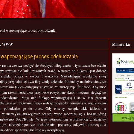
letki wspomagające proces odchudzania
ony WWW
Miniaturka
i wspomagające proces odchudzania
y raz na zawsze pozbyć się zbędnych kilogramów - tym razem bez efektu
my trzymać się kilku żelaznych zasad. Kluczem do sukcesu jest dobrze
na dieta, bogata w owoce i warzywa. Nawadniajmy regularnie swój
pijmy przynajmniej dwa litry wody dziennie. Porzućmy na dobre słodycze
. Szerokim łukiem omijajmy wszystkie restauracje typu fast food. Aby mieć
 tym razem nasza dieta przyniesie pozytywne skutki, możemy sięgnąć po
a odchudzanie. Mają one funkcję wspomagającą i są w 100 procent
dla naszego organizmu. Tego rodzaju preparaty pomagają w regulowaniu
u, pobudzając go do pracy. Gdy chcemy zakupić takie tabletki na
 w niezwykle atrakcyjnych cenach, warto zapoznać się z bogatą ofertą
ernetowego BodyTemple. W jego różnorodnym asortymencie znajdziemy
o jest niezbędne podczas odchudzania - preparaty, odżywki, kosmetyki, a
ną odzież sportową i bieliznę wyszczuplającą.