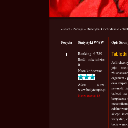
»
Start
»
Zabiegi
»
Dietetyka, Odchudzanie
»
Tab
Pozycja
Statystyki WWW
Opis Str
1
Ranking: 6 789
Tabletk
Ilość odwiedzin:
Jeśli chcem
0
jojo - musi
Nota końcowa:
zbilansowa
organizm - 
oraz chipsy
Adres www:
pewność, że
www.bodytemple.pl
tabletki n
Nasza ocena: 12
bezpieczne 
metabolizm
odchudzanie
sklepu int
wszystko, c
także wygod