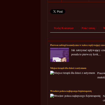
Dodaj Komentarz
Poleć stronę
W
Pierwsze zabiegi kosmetyczne w walce z upływający cza
Jak zatrzymać upływający cza
porada to pierwszy krok,...
Miejsce terapii dla dzieci z autyzmem
Pracow
znaleź
Wrocław poleca najlepszego fizjoterapeutę
N
c