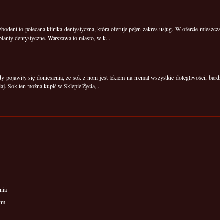
ebodent to polecana klinika dentystyczna, która oferuje pełen zakres usług. W ofercie mieszczą
planty dentystyczne. Warszawa to miasto, w k...
y pojawiły się doniesienia, że sok z noni jest lekiem na niemal wszystkie dolegliwości, bard
iaj. Sok ten można kupić w Sklepie Życia,...
nia
wym