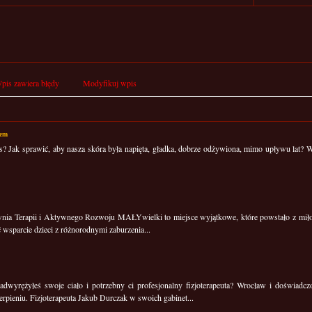
pis zawiera błędy
Modyfikuj wpis
sem
s? Jak sprawić, aby nasza skóra była napięta, gładka, dobrze odżywiona, mimo upływu lat? 
nia Terapii i Aktywnego Rozwoju MAŁYwielki to miejsce wyjątkowe, które powstało z miłoś
ć wsparcie dzieci z różnorodnymi zaburzenia...
adwyrężyłeś swoje ciało i potrzebny ci profesjonalny fizjoterapeuta? Wrocław i doświad
ierpieniu. Fizjoterapeuta Jakub Durczak w swoich gabinet...