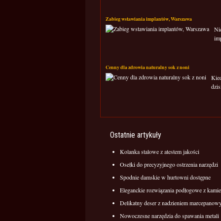
Zabieg wstawiania implantów, Warszawa
Ni
im
Cenny dla zdrowia naturalny sok z noni
Kied
dzis
Ostatnie artykuły
Kolanka stalowe z atestem jakości
Osełki do precyzyjnego ostrzenia narzędzi
Spodnie damskie w hurtowni dostępne
Eleganckie rozwiązania podłogowe z kamie
Delikatny deser z nadzieniem marcepano
Nowoczesne narzędzia do spawania metali