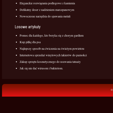
Eleganckie rozwiązania podłogowe z kamienia
Delikatny deser z nadzieniem marcepanowym
Nowoczesne narzędzia do spawania metali
Losowe artykuły
Pomoc dla każdego, kto boryka się z chorym gardłem
Kup piłkę dla psa
Najlepszy sposób na ćwiczenia na świeżym powietrzu
Internetowa sprzedaż winylowych lakierów do paznokci
Zakup sprzętu kosmetycznego do usuwania tatuaży
Jak się nie dać wirusom i bakteriom.
©