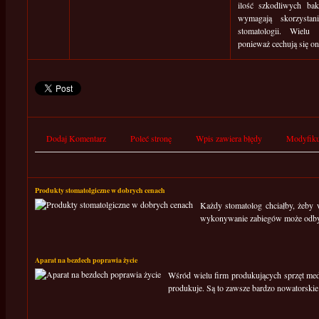
ilość szkodliwych bak
wymagają skorzystan
stomatologii. Wielu
ponieważ cechują się on
Dodaj Komentarz
Poleć stronę
Wpis zawiera błędy
Modyfiku
Produkty stomatolgiczne w dobrych cenach
Każdy stomatolog chciałby, żeby w
wykonywanie zabiegów może odbywa
Aparat na bezdech poprawia życie
Wśród wielu firm produkujących sprzęt med
produkuje. Są to zawsze bardzo nowatorskie 