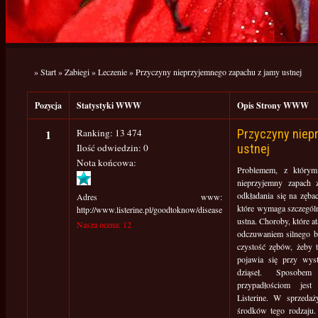
»
Start
»
Zabiegi
»
Leczenie
»
Przyczyny nieprzyjemnego zapachu z jamy ustnej
Pozycja
Statystyki WWW
Opis Strony WWW
1
Ranking: 13 474
Przyczyny niep
Ilość odwiedzin: 0
ustnej
Nota końcowa:
Problemem, z którym
nieprzyjemny zapach z
odkładania się na zęba
Adres www:
które wymaga szczególne
http://www.listerine.pl/goodtoknow/disease
ustna. Choroby, które at
Nasza ocena: 12
odczuwaniem silnego bó
czystość zębów, żeby
pojawia się przy wys
dziąseł. Sposobem
przypadłościom jest
Listerine. W sprzeda
środków tego rodzaju