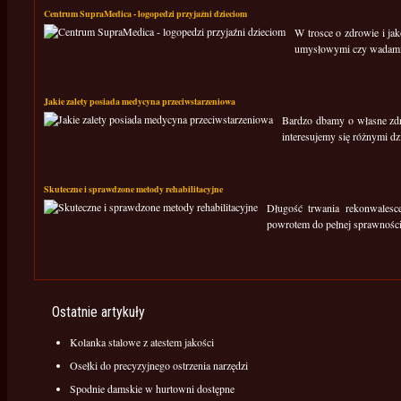
Centrum SupraMedica - logopedzi przyjaźni dzieciom
W trosce o zdrowie i ja
umysłowymi czy wadami
Jakie zalety posiada medycyna przeciwstarzeniowa
Bardzo dbamy o własne zdro
interesujemy się różnymi dz
Skuteczne i sprawdzone metody rehabilitacyjne
Długość trwania rekonwalesc
powrotem do pełnej sprawności.
Ostatnie artykuły
Kolanka stalowe z atestem jakości
Osełki do precyzyjnego ostrzenia narzędzi
Spodnie damskie w hurtowni dostępne