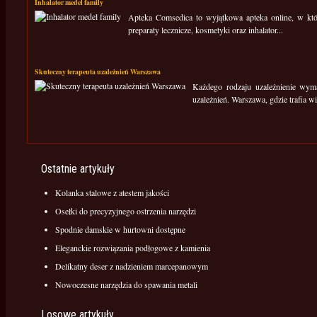
Inhalator medel family
Apteka Comsedica to wyjątkowa apteka online, w któ
preparaty lecznicze, kosmetyki oraz inhalator...
Skuteczny terapeuta uzależnień Warszawa
Każdego rodzaju uzależnienie wyma
uzależnień. Warszawa, gdzie trafia w
Ostatnie artykuły
Kolanka stalowe z atestem jakości
Osełki do precyzyjnego ostrzenia narzędzi
Spodnie damskie w hurtowni dostępne
Eleganckie rozwiązania podłogowe z kamienia
Delikatny deser z nadzieniem marcepanowym
Nowoczesne narzędzia do spawania metali
Losowe artykuły