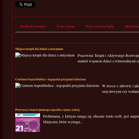
Dodaj Komentarz
Poleć stronę
Wpis zawiera błędy
Modyfiku
Miejsce terapii dla dzieci z autyzmem
Pracownia Terapii i Aktywnego Rozwoju 
znaleźć wsparcie dzieci z różnorodnymi za
Centrum SupraMedica - logopedzi przyjaźni dzieciom
W trosce o zdrowie i ja
umysłowymi czy wadami
Przyczyny nieprzyjemnego zapachu z jamy ustnej
Problemem, z którym zmaga się obecnie wiele osób, jest nieprzy
Miejscem, które wymaga...