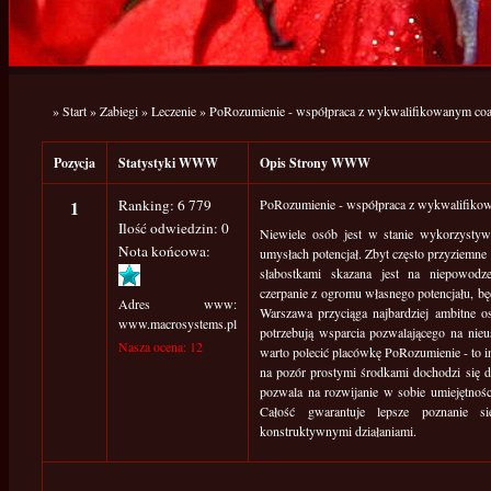
»
Start
»
Zabiegi
»
Leczenie
»
PoRozumienie - współpraca z wykwalifikowanym co
Pozycja
Statystyki WWW
Opis Strony WWW
1
Ranking: 6 779
PoRozumienie - współpraca z wykwalifik
Ilość odwiedzin: 0
Niewiele osób jest w stanie wykorzystyw
Nota końcowa:
umysłach potencjał. Zbyt często przyziemn
słabostkami skazana jest na niepowodz
czerpanie z ogromu własnego potencjału, bę
Adres www:
Warszawa przyciąga najbardziej ambitne o
www.macrosystems.pl
potrzebują wsparcia pozwalającego na nie
Nasza ocena: 12
warto polecić placówkę PoRozumienie - to i
na pozór prostymi środkami dochodzi się 
pozwala na rozwijanie w sobie umiejętności
Całość gwarantuje lepsze poznanie s
konstruktywnymi działaniami.