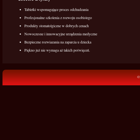
Tabletki wspomagające proces odchudzania
Profesjonalne szkolenia z rozwoju osobistego
Produkty stomatolgiczne w dobrych cenach
Nowoczesne i innowacyjne urządzenia medyczne
Bezpieczne rozwiazania na zaparcia u dziecka
Piękno już nie wymaga aż takich poświęceń.
©