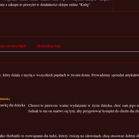
ie z zakupu to priorytet w działalności sklepu online "Kulig".
pis zawiera błędy
Modyfikuj wpis
y, który działa z myślą o wszystkich pupilach w twoim domu. Prowadzimy sprzedaż artykułó
dziecka
Chrzest to pierwsze ważne wydarzenie w życiu dziecka, choć sam jego uc
Jednak to nie on martwi się tym, aby przygotować komplet do chrztu dla ch
ałko Herbalife to rozwiązanie dla ludzi, którzy ćwiczą na siłowniach, chcą stosować dobrze d