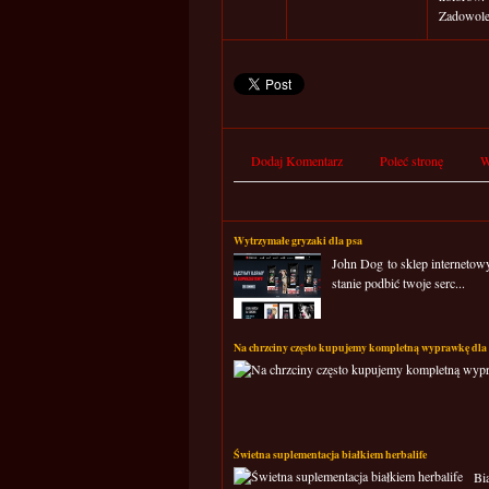
Zadowolen
Dodaj Komentarz
Poleć stronę
W
Wytrzymałe gryzaki dla psa
John Dog to sklep internetow
stanie podbić twoje serc...
Na chrzciny często kupujemy kompletną wyprawkę dla 
Świetna suplementacja białkiem herbalife
Bi