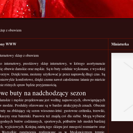
sklep z obuwiem
trony WWW
Miniaturka
nternetowy sklep z obuwiem
to internetowy, prestiżowy sklep internetowy, w którego asortymencie
się obuwie damskie oraz męskie. Są to buty solidnie wykonane, z wysokiej
worzyw. Dzięki temu, możemy użytkować je przez naprawdę długi czas. Są
 niezwykle komfortowe, dzięki czemu nawet całodzienne latanie po mieście
anie różnych spraw będzie przyjemnością.
owe buty na nadchodzący sezon
amskie i męskie projektowane jest według najnowszych, obowiązujących
w modzie. Produkty oferowane są w bardzo atrakcyjnych cenach. Obecnie
buty na zbliżający się sezon wiosenno-letni: gustowne czółenka, trzewiki,
kasyny oraz balerinki. Panowie też znajdą coś dla siebie. Mogą wybierać
godnych butów codziennych, sportowych, półbutów lub modeli bardziej
ch, wyjściowych. Kolejną zaletą tego sklepu jest mnogość rozmiarów oraz
. Wszystkie zamówienia realizowane są w błyskawicznym tempie.