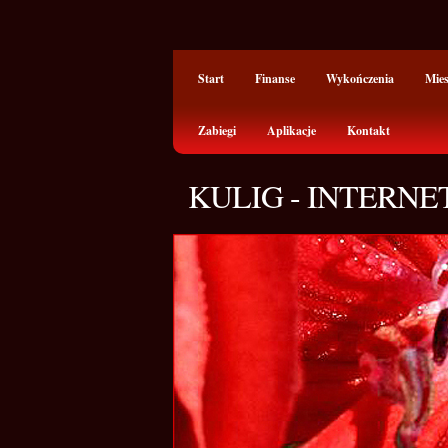
Start
Finanse
Wykończenia
Mie
Zabiegi
Aplikacje
Kontakt
KULIG - INTERN