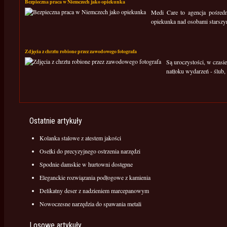
Bezpieczna praca w Niemczech jako opiekunka
Medi Care to agencja pośredni
opiekunka nad osobami starszy
Zdjęcia z chrztu robione przez zawodowego fotografa
Są uroczystości, w czasie
natłoku wydarzeń - ślub,
Ostatnie artykuły
Kolanka stalowe z atestem jakości
Osełki do precyzyjnego ostrzenia narzędzi
Spodnie damskie w hurtowni dostępne
Eleganckie rozwiązania podłogowe z kamienia
Delikatny deser z nadzieniem marcepanowym
Nowoczesne narzędzia do spawania metali
Losowe artykuły