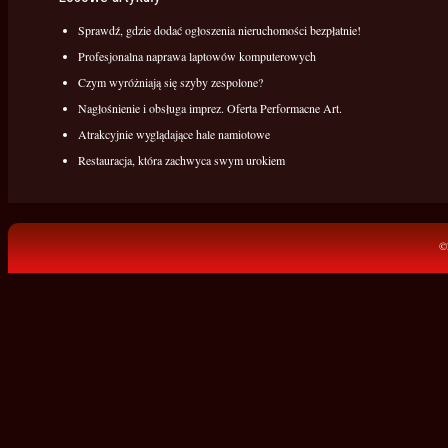
Sprawdź, gdzie dodać ogłoszenia nieruchomości bezpłatnie!
Profesjonalna naprawa laptowów komputerowych
Czym wyróżniają się szyby zespolone?
Nagłośnienie i obsługa imprez. Oferta Performacne Art.
Atrakcyjnie wyglądające hale namiotowe
Restauracja, która zachwyca swym urokiem
©