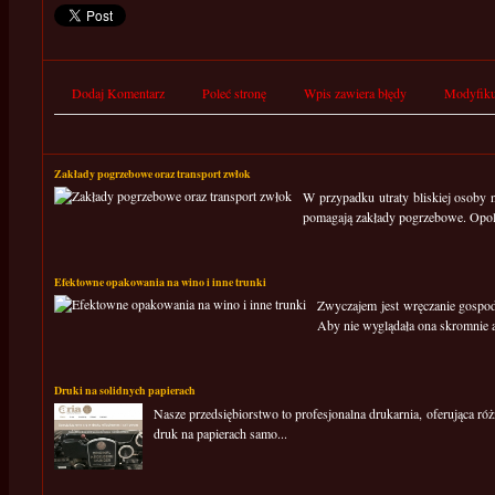
Dodaj Komentarz
Poleć stronę
Wpis zawiera błędy
Modyfiku
Zakłady pogrzebowe oraz transport zwłok
W przypadku utraty bliskiej osoby
pomagają zakłady pogrzebowe. Opole
Efektowne opakowania na wino i inne trunki
Zwyczajem jest wręczanie gospod
Aby nie wyglądała ona skromnie a 
Druki na solidnych papierach
Nasze przedsiębiorstwo to profesjonalna drukarnia, oferująca ró
druk na papierach samo...